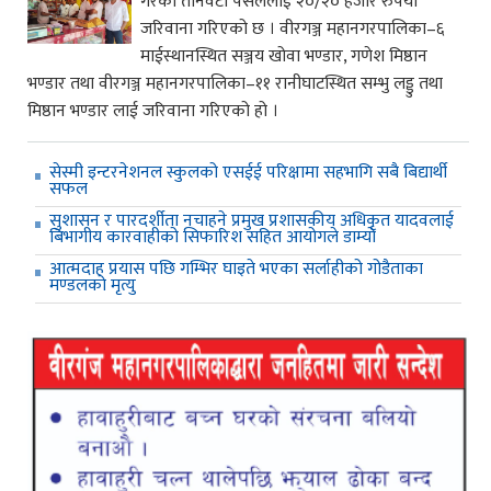
गरेका तीनवटा पसललाई २०/२० हजार रुपैया
जरिवाना गरिएको छ । वीरगञ्ज महानगरपालिका–६
माईस्थानस्थित सञ्जय खोवा भण्डार, गणेश मिष्ठान
भण्डार तथा वीरगञ्ज महानगरपालिका–११ रानीघाटस्थित सम्भु लड्डु तथा
मिष्ठान भण्डार लाई जरिवाना गरिएको हो ।
सेस्मी इन्टरनेशनल स्कुलको एसईई परिक्षामा सहभागि सबै बिद्यार्थी
सफल
सुशासन र पारदर्शीता नचाहने प्रमुख प्रशासकीय अधिकृत यादवलाई
बिभागीय कारवाहीको सिफारिश सहित आयोगले डाम्यो
आत्मदाह प्रयास पछि गम्भिर घाइते भएका सर्लाहीको गोडैताका
मण्डलको मृत्यु