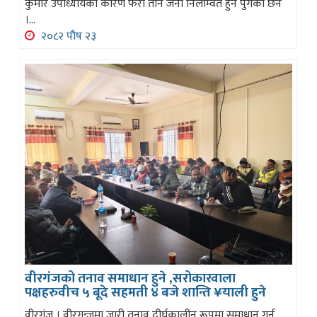
कुमार उपाध्यायका कारण फेरी तीन जना निलम्वित हुन पुगेका छन
।...
२०८२ पौष २३
वीरगंजको तनाव समाधान हुने ,सरोकारवाला
पक्षहरुवीच ५ बूदे सहमती ४ बजे शान्ति ¥याली हुने
वीरगंज । वीरगन्जमा जारी तनाव दीर्घकालीन रूपमा समाधान गर्न