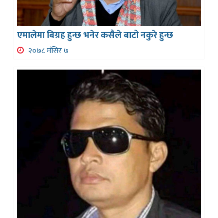
एमालेमा बिग्रह हुन्छ भनेर कसैले बाटो नकुरे हुन्छ
२०७८ मंसिर ७