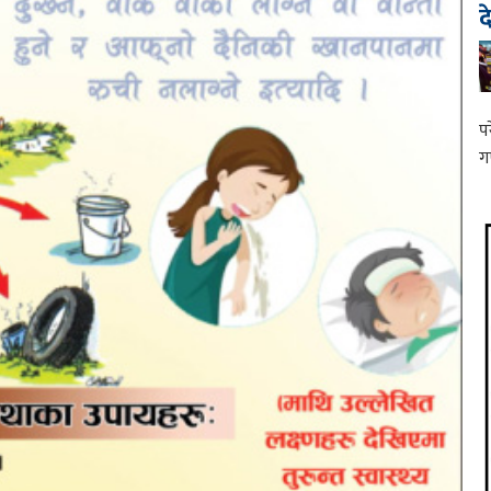
द
प
ग