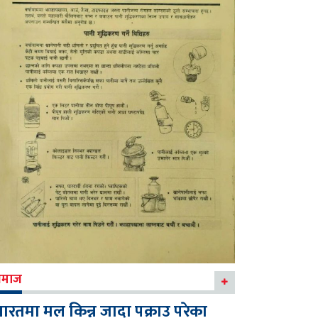
माज
ारतमा मल किन्न जादा पक्राउ परेका