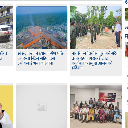
स
न
 सहित
सांसद पन्तकाे ध्यानाकर्षण पछि
नागरिकको अपेक्षा पुरा गर्न सदैव
ाउ
जगदम्वा स्टिल सहित दस
तत्पर रहन नगरप्रहरीलाई
उधाेगलाई भयाे जरिवाना
कार्यवाहक प्रमुख आलमको
निर्देशन