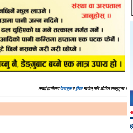
तपाईं हामीसंग
फेसबुक
र
ट्वीटर
मार्फत् पनि जोडिन सक्नुहुन्छ ।
इ