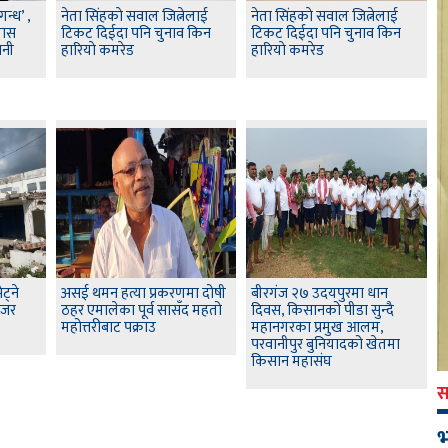
न्ध’ ,
नेता सिंहकाे सवाल जित्नेलाई
नेता सिंहकाे सवाल जित्नेलाई
यास
टिकट दिईदा पनि चुनाव किन
टिकट दिईदा पनि चुनाव किन
वनी
हारियाे कमरेड
हारियाे कमरेड
ट्ने
असई थमन हत्या प्रकरणमा दोषी
बीरगंज २७ उदयपुरमा धान
ोजर
ठहर एमालेका पूर्व सासँद महतो
दिवस, किसानको पीडा सुन्दै
महोत्तरीबाट पक्राउ
महानगरका प्रमुख आलम,
परवानीपुर बुनियादको खेतमा
किसान महासंघ
स
भ