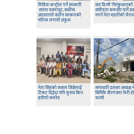
मिडिया कन्ट्रोल गर्ने सरकारी
सय दिनमै ‘निरंकुशताको ग
सपना चक्नाचुर, सर्वोच्च
संघीयता कमजोर पार्ने प्र
अदालतले वालेन सरकारको
नगर्न नेता महतोको चेता
परिपत्र लगायो अंकुश
नेता सिंहकाे सवाल जित्नेलाई
सत्ताधारी दलका अध्यक्ष भे
टिकट दिईदा पनि चुनाव किन
बित्तिकै वीरगंजमा फेरी ड
हारियाे कमरेड
चल्यो