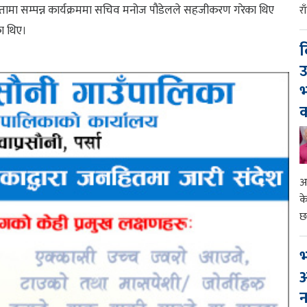
क्षतामा सम्पन्न कार्यक्रममा सचिव मनोज पौडेलले सहजीकरण गरेका थिए
र
का थिए।
द
उ
भ
क
आ
क
छ
भ
आ
न