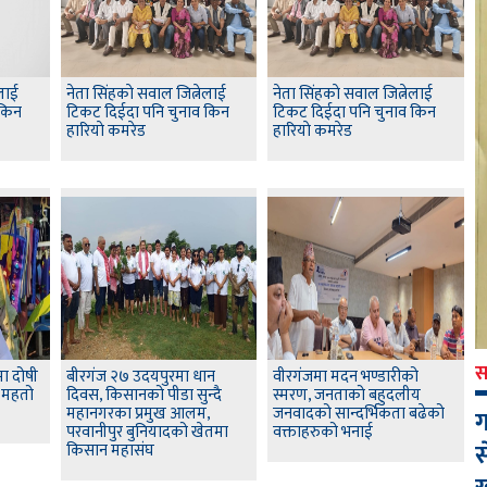
ेलाई
नेता सिंहकाे सवाल जित्नेलाई
नेता सिंहकाे सवाल जित्नेलाई
 किन
टिकट दिईदा पनि चुनाव किन
टिकट दिईदा पनि चुनाव किन
हारियाे कमरेड
हारियाे कमरेड
स
ा दोषी
बीरगंज २७ उदयपुरमा धान
वीरगंजमा मदन भण्डारीको
द महतो
दिवस, किसानको पीडा सुन्दै
स्मरण, जनताको बहुदलीय
महानगरका प्रमुख आलम,
जनवादको सान्दर्भिकता बढेको
ग
परवानीपुर बुनियादको खेतमा
वक्ताहरुको भनाई
स
किसान महासंघ