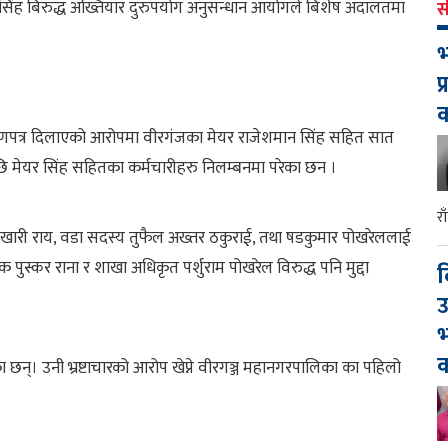
सिंह बिरुद्ध अख्तियार दुरुपयोग अनुसन्धान आयोगले बिशेष अदालतमा
स
भ
प
णपत्र दिलाएको आरोपमा वीरगंजका मेयर राजेशमान सिंह सहित सात
ायर पछि मेयर सिंह सहितका कर्मचारीहरु निलम्बनमा परेका छन ।
र
व भिखारी राय, वडा सदस्य तुफैल अख्तर ठकुराई, तथा षडकुमार पोखरेललाई
स्कर राना र शाखा अधिकृत पर्शुराम पोखरेल विरुद्ध पनि मुद्दा
द
उ
भ
क
छन्। उनी भ्रष्टाचारको आरोप खेप्ने वीरगञ्ज महानगरपालिका का पहिलो