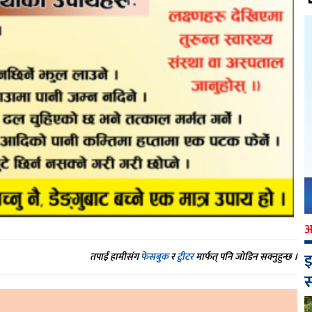
इ
तपाईं हामीसंग
फेसबुक
र
ट्वीटर
मार्फत् पनि जोडिन सक्नुहुन्छ ।
स