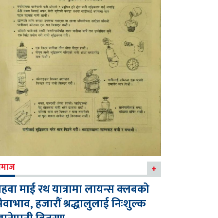
माज
हवा माई रथ यात्रामा लायन्स क्लबको
ेवाभाव, हजारौं श्रद्धालुलाई निःशुल्क