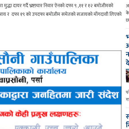
ुद्धा दायर गर्दै भ्रष्टाचार निवार ऐनको दफा ९ ,११ र १२ बमोजीमको
आ
क
सजाय र दफा १९ को उपदफा बमोजीम समेतको सजायको माँगदावी लिएको
छ
भ
आ
न
द
प
ग
स
व