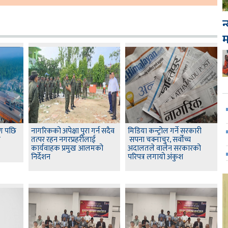
न
षण पछि
नागरिकको अपेक्षा पुरा गर्न सदैव
मिडिया कन्ट्रोल गर्ने सरकारी
स
तत्पर रहन नगरप्रहरीलाई
सपना चक्नाचुर, सर्वोच्च
कार्यवाहक प्रमुख आलमको
अदालतले वालेन सरकारको
निर्देशन
परिपत्र लगायो अंकुश