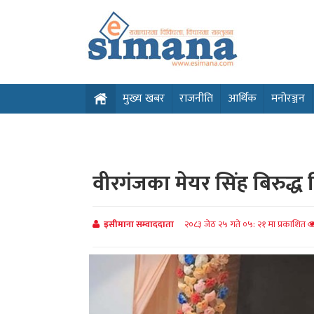
मुख्य खबर
राजनीति
आर्थिक
मनोरञ्जन
वीरगंजका मेयर सिंह बिरुद्ध
इसीमाना सम्वाददाता
२०८३ जेठ २५ गते ०५: २१ मा प्रकाशित