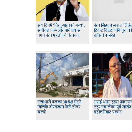
सय दिनमै ‘निरंकुशताको गन्ध’ ,
नेता सिंहकाे सवाल जित्न
संघीयता कमजोर पार्ने प्रयास
टिकट दिईदा पनि चुनाव
नगर्न नेता महतोको चेतावनी
हारियाे कमरेड
सत्ताधारी दलका अध्यक्ष भेट्ने
असई थमन हत्या प्रकरणम
बित्तिकै वीरगंजमा फेरी डोजर
ठहर एमालेका पूर्व सासँ
चल्यो
महोत्तरीबाट पक्राउ