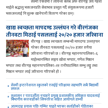
सेस्मी एकेडेमी र लायन्स क्लब अफ वीरगञ्ज जय गहवा
माईले श्रद्धालु भक्तजनप्रति सेवाभाव प्रस्तुत गर्दै संयुक्तरूपमा हजारौं
भक्तजनलाई निःशुल्क खानेपानी वितरण गरेका छन्।
खाद्य स्वच्छता मापदण्ड उल्लंघन गरे वीरगंजका
तीनवटा मिठाई पसललाई २०/२० हजार जरिवाना
वीरगञ्ज । खाद्य स्वच्छता सम्बन्धी मापदण्ड उल्लङ्घन
गरेका तीनवटा पसललाई २०/२० हजार रुपैया
जरिवाना गरिएको छ । वीरगञ्ज महानगरपालिका–६
माईस्थानस्थित सञ्जय खोवा भण्डार, गणेश मिष्ठान
भण्डार तथा वीरगञ्ज महानगरपालिका–११ रानीघाटस्थित सम्भु लड्डु तथा
मिष्ठान भण्डार लाई जरिवाना गरिएको हो ।
सेस्मी इन्टरनेशनल स्कुलको एसईई परिक्षामा सहभागि सबै बिद्यार्थी
सफल
सुशासन र पारदर्शीता नचाहने प्रमुख प्रशासकीय अधिकृत यादवलाई
बिभागीय कारवाहीको सिफारिश सहित आयोगले डाम्यो
आत्मदाह प्रयास पछि गम्भिर घाइते भएका सर्लाहीको गोडैताका