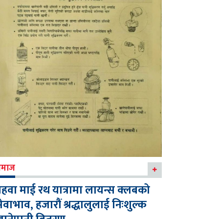
माज
हवा माई रथ यात्रामा लायन्स क्लबको
ेवाभाव, हजारौं श्रद्धालुलाई निःशुल्क