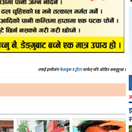
तपाईं हामीसंग
फेसबुक
र
ट्वीटर
मार्फत् पनि जोडिन सक्नुहुन्छ ।
इ
स