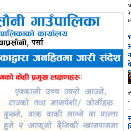
आ
क
छ
भ
आ
न
द
प
ग
स
व