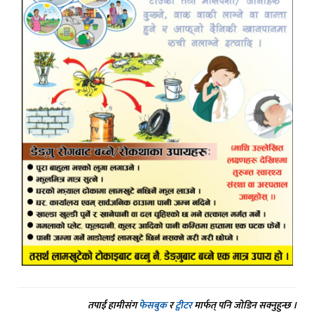
तपाईं हामीसंग
फेसबुक
र
ट्वीटर
मार्फत् पनि जोडिन सक्नुहुन्छ ।