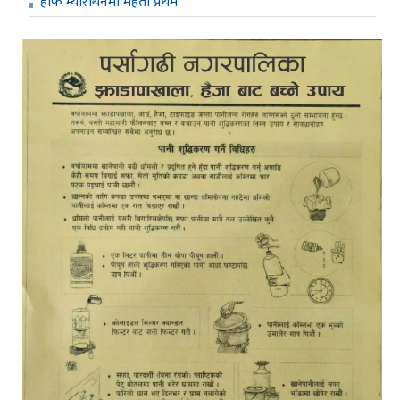
हाफ म्याराथनमा महतो प्रथम