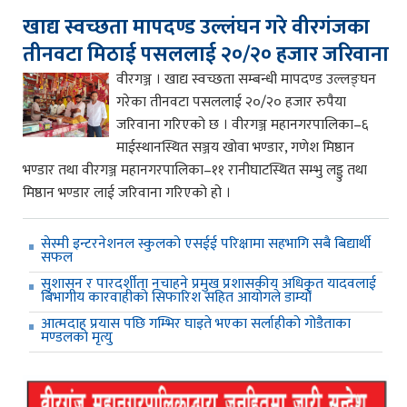
खाद्य स्वच्छता मापदण्ड उल्लंघन गरे वीरगंजका
तीनवटा मिठाई पसललाई २०/२० हजार जरिवाना
वीरगञ्ज । खाद्य स्वच्छता सम्बन्धी मापदण्ड उल्लङ्घन
गरेका तीनवटा पसललाई २०/२० हजार रुपैया
जरिवाना गरिएको छ । वीरगञ्ज महानगरपालिका–६
माईस्थानस्थित सञ्जय खोवा भण्डार, गणेश मिष्ठान
भण्डार तथा वीरगञ्ज महानगरपालिका–११ रानीघाटस्थित सम्भु लड्डु तथा
मिष्ठान भण्डार लाई जरिवाना गरिएको हो ।
सेस्मी इन्टरनेशनल स्कुलको एसईई परिक्षामा सहभागि सबै बिद्यार्थी
सफल
सुशासन र पारदर्शीता नचाहने प्रमुख प्रशासकीय अधिकृत यादवलाई
बिभागीय कारवाहीको सिफारिश सहित आयोगले डाम्यो
आत्मदाह प्रयास पछि गम्भिर घाइते भएका सर्लाहीको गोडैताका
मण्डलको मृत्यु