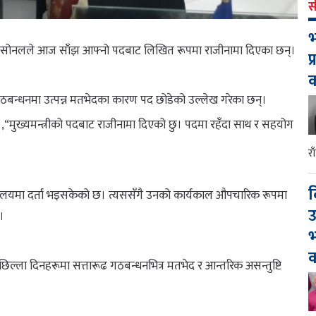
स
भ
प्रसाद सोनलले आज साँझ आफ्नो पदबाट लिखित रूपमा राजीनामा दिएका छन्।
प
ूढ गठबन्धनमा उत्पन्न मतभेदका कारण पद छोडेको उल्लेख गरेका छन्।
न् ,“मुख्यमन्त्रीको पदबाट राजीनामा दिएको छु। पदमा रहँदा साथ र सहयोग
र
द
र्यालयमा दर्ता भइसकेको छ। त्यससँगै उनको कार्यकाल औपचारिक रूपमा
उ
।
भ
क
छिल्ला दिनहरूमा सत्तारूढ गठबन्धनभित्र मतभेद र आन्तरिक असन्तुष्टि