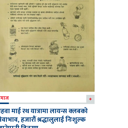
माज
हवा माई रथ यात्रामा लायन्स क्लबको
ेवाभाव, हजारौं श्रद्धालुलाई निःशुल्क