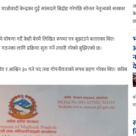
आ
ओवादी केन्द्रका दुई सांसदले बिद्रोह गरेपछि सोनल नेतृत्वको सरकार
क
छ
भ
 घोषणा गर्दै केही बेरमै लिखित रूपमा पत्र बुझाउने बताएका थिए।
आ
 गठनका लागि प्रक्रिया सुरु गर्ने तयारी गरेको बुझिएको छ।
न
द
 थिए र आश्विन ३० गते पद तथा गोपनीयताको सपथ ग्रहण गरेका थिए। करिब
प
ग
स
व