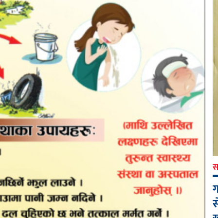
स
ग
स