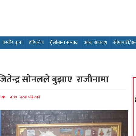
तस्वीर कुना
दृष्टिकोण
ईसीमाना सम्वाद
आधा आकाश
सीमापारी/अन्तर
री जितेन्द्र सोनलले बुझाए राजीनामा
त
409 पटक पढिएको