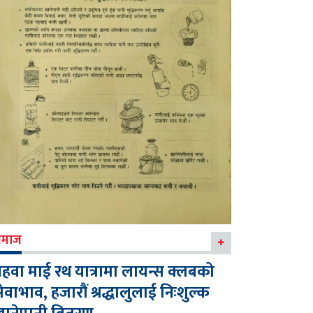
माज
हवा माई रथ यात्रामा लायन्स क्लबको
ेवाभाव, हजारौं श्रद्धालुलाई निःशुल्क