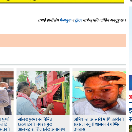
तपाईं हामीसंग
फेसबुक
र
ट्वीटर
मार्फत् पनि जोडिन सक्नुहुन्छ ।
इ
स
 पुग्यो,
सोलखपुरमा नवनिर्मित
अभियान्ता अन्सारी माथि प्रहरीको
रलाई
छठघाटको नगर प्रमुख
प्रहार, कानूनी शासनको गम्भिर
पन्तको
आलमद्वारा शिलालेख अनावरण
उपहास