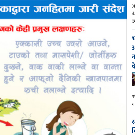
आ
क
छ
भ
आ
न
द
प
ग
स
व