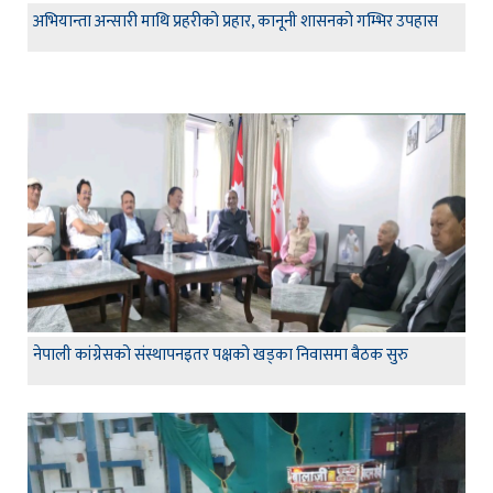
अभियान्ता अन्सारी माथि प्रहरीको प्रहार, कानूनी शासनको गम्भिर उपहास
नेपाली कांग्रेसको संस्थापनइतर पक्षको खड्का निवासमा बैठक सुरु