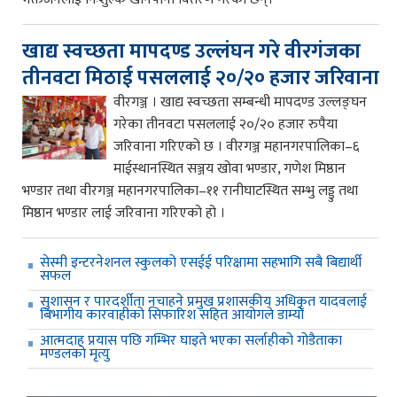
खाद्य स्वच्छता मापदण्ड उल्लंघन गरे वीरगंजका
तीनवटा मिठाई पसललाई २०/२० हजार जरिवाना
वीरगञ्ज । खाद्य स्वच्छता सम्बन्धी मापदण्ड उल्लङ्घन
गरेका तीनवटा पसललाई २०/२० हजार रुपैया
जरिवाना गरिएको छ । वीरगञ्ज महानगरपालिका–६
माईस्थानस्थित सञ्जय खोवा भण्डार, गणेश मिष्ठान
भण्डार तथा वीरगञ्ज महानगरपालिका–११ रानीघाटस्थित सम्भु लड्डु तथा
मिष्ठान भण्डार लाई जरिवाना गरिएको हो ।
सेस्मी इन्टरनेशनल स्कुलको एसईई परिक्षामा सहभागि सबै बिद्यार्थी
सफल
सुशासन र पारदर्शीता नचाहने प्रमुख प्रशासकीय अधिकृत यादवलाई
बिभागीय कारवाहीको सिफारिश सहित आयोगले डाम्यो
आत्मदाह प्रयास पछि गम्भिर घाइते भएका सर्लाहीको गोडैताका
मण्डलको मृत्यु