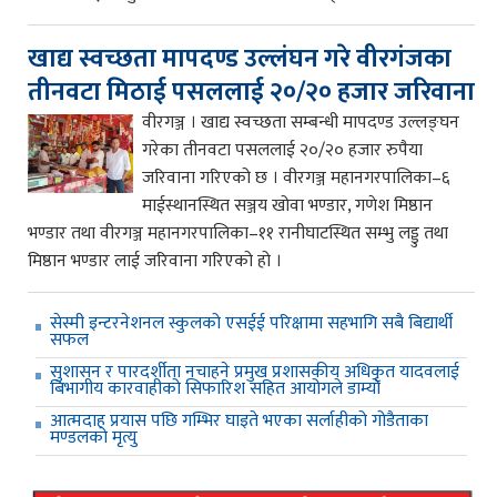
खाद्य स्वच्छता मापदण्ड उल्लंघन गरे वीरगंजका
तीनवटा मिठाई पसललाई २०/२० हजार जरिवाना
वीरगञ्ज । खाद्य स्वच्छता सम्बन्धी मापदण्ड उल्लङ्घन
गरेका तीनवटा पसललाई २०/२० हजार रुपैया
जरिवाना गरिएको छ । वीरगञ्ज महानगरपालिका–६
माईस्थानस्थित सञ्जय खोवा भण्डार, गणेश मिष्ठान
भण्डार तथा वीरगञ्ज महानगरपालिका–११ रानीघाटस्थित सम्भु लड्डु तथा
मिष्ठान भण्डार लाई जरिवाना गरिएको हो ।
सेस्मी इन्टरनेशनल स्कुलको एसईई परिक्षामा सहभागि सबै बिद्यार्थी
सफल
सुशासन र पारदर्शीता नचाहने प्रमुख प्रशासकीय अधिकृत यादवलाई
बिभागीय कारवाहीको सिफारिश सहित आयोगले डाम्यो
आत्मदाह प्रयास पछि गम्भिर घाइते भएका सर्लाहीको गोडैताका
मण्डलको मृत्यु