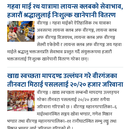
गहवा माई रथ यात्रामा लायन्स क्लबको सेवाभाव,
हजारौं श्रद्धालुलाई निःशुल्क खानेपानी वितरण
वीरगञ्ज । गहवा माईको ऐतिहासिक रथ यात्राका
अवसरमा लायन्स क्लब अफ वीरगञ्ज, लायन्स क्लब
अफ वीरगञ्ज विजयपथ, लायन्स क्लब अफ वीरगञ्ज
सेस्मी एकेडेमी र लायन्स क्लब अफ वीरगञ्ज जय गहवा
माईले श्रद्धालु भक्तजनप्रति सेवाभाव प्रस्तुत गर्दै संयुक्तरूपमा हजारौं
भक्तजनलाई निःशुल्क खानेपानी वितरण गरेका छन्।
खाद्य स्वच्छता मापदण्ड उल्लंघन गरे वीरगंजका
तीनवटा मिठाई पसललाई २०/२० हजार जरिवाना
वीरगञ्ज । खाद्य स्वच्छता सम्बन्धी मापदण्ड उल्लङ्घन
गरेका तीनवटा पसललाई २०/२० हजार रुपैया
जरिवाना गरिएको छ । वीरगञ्ज महानगरपालिका–६
माईस्थानस्थित सञ्जय खोवा भण्डार, गणेश मिष्ठान
भण्डार तथा वीरगञ्ज महानगरपालिका–११ रानीघाटस्थित सम्भु लड्डु तथा
मिष्ठान भण्डार लाई जरिवाना गरिएको हो ।