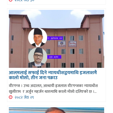
२०८२ जेठ ३०
आलमलाई सफाई दिने न्यायधीशद्वयमाथि इजलाशमै
कालो मोसो, तीन जना पक्राउ
वीरगन्ज । उच्च अदालत, अस्थायी इजलास वीरगन्जका न्यायाधीश
खुसीराम र अर्जुन महर्जन थारुमाथि कालो मोसो दलिएको छ ।...
२०८२ जेठ २९