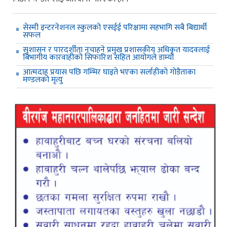
सेस्मी इन्टरनेशनल स्कुलको एसईई परिक्षामा सहभागि सबै बिद्यार्थी
सफल
सुशासन र पारदर्शीता नचाहने प्रमुख प्रशासकीय अधिकृत यादवलाई
बिभागीय कारवाहीको सिफारिश सहित आयोगले डाम्यो
आत्मदाह प्रयास पछि गम्भिर घाइते भएका सर्लाहीको गोडैताका
मण्डलको मृत्यु