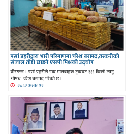
पर्सा प्रहरीद्वारा भारी परिमाणमा चरेश बरामद,तस्करीको
संजाल तोडी छाडने एसपी मिश्रको उद्घोष
वीरगन्ज । पर्सा प्रहरीले एक मालबाहक ट्रकबट ३१९ किलो लागु
औषध चरेश बरामद गरेको छ।
२०८२ असार १२