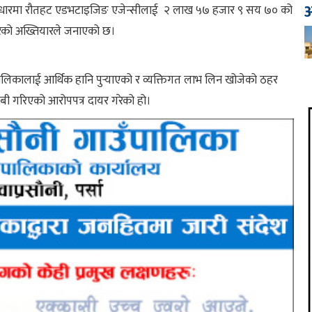
आ
का आधारमा रौतहट एडभटाइजिङ एजेन्सीलाई २ लाख ५७ हजार ९ सय ७० को
 परेको अख्तियारले जनाएको छ।
पालिकालाई आर्थिक हानि पुर्‍याएको र व्यक्तिगत लाभ लिन खोजेको ठहर
ाबी गरिएको आरोपपत्र दायर गरेको हो।