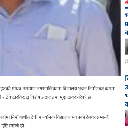
स
भ
प
र
द
उ
ौतहटको माधव नारायण नगरपालिकामा विद्यालय भवन निर्माणका क्रममा
भ
र ठेकेदारविरुद्ध विशेष अदालतमा मुद्दा दायर गरेको छ।
क
मा निर्माणाधीन देवी माध्यमिक विद्यालय भवनको ठेक्कासम्बन्धी
 पुष्टि भएको हो।