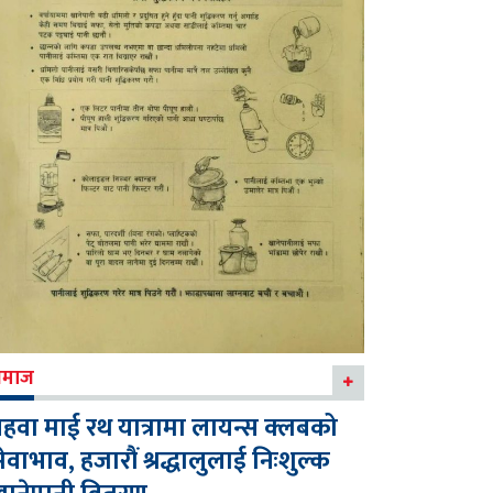
माज
हवा माई रथ यात्रामा लायन्स क्लबको
ेवाभाव, हजारौं श्रद्धालुलाई निःशुल्क