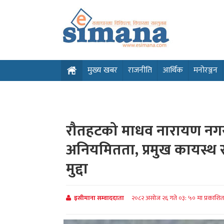
मुख्य खबर
राजनीति
आर्थिक
मनोरञ्जन
रौतहटको माधव नारायण नगर
अनियमितता, प्रमुख कायस्थ 
मुद्दा
इसीमाना सम्वाददाता
२०८२ असोज २६ गते ०३: ५० मा प्रकाशि