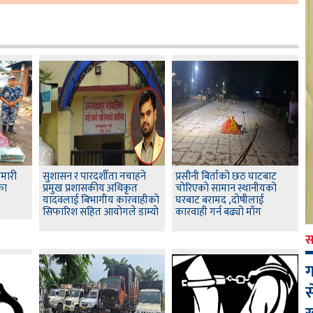
ामारी
सुशासन र पारदर्शीता नचाहने
प्रसौनी बिर्ताको छठ घाटबाट
का
प्रमुख प्रशासकीय अधिकृत
चोरिएको सामान स्थानीयको
यादवलाई बिभागीय कारवाहीको
घरबाट बरामद ,दोषीलाई
सिफारिश सहित आयोगले डाम्यो
कारवाही गर्न बढ्यो माँग
स
ग
स