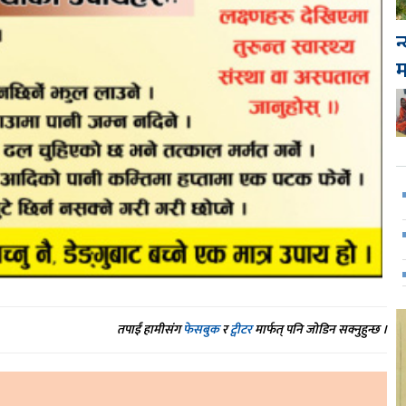
न
तपाईं हामीसंग
फेसबुक
र
ट्वीटर
मार्फत् पनि जोडिन सक्नुहुन्छ ।