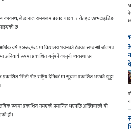
आ
क
 प्रलब कायस्थ, लेखापाल रामबलम प्रसाद यादव, र रौतहट एडभटाइजिङ
छ
 बनाइएको छ।
भ
आ
आर्थिक वर्ष २०७७/७८ मा विद्यालय भवनको ठेक्का सम्बन्धी बोलपत्र
न
मा अनिवार्य रूपमा प्रकाशित गर्नुपर्ने कानुनी व्यवस्था छ।
द
प्रकाशित ‘सिटी पोष्ट राष्ट्रिय दैनिक’ मा सूचना प्रकाशित भएको झुट्टा
।
प
ग
ास्तविक रूपमा प्रकाशित नभएको प्रमाणित भएपछि अख्तियारले यो
ाएको हो।
स
व