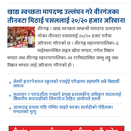
खाद्य स्वच्छता मापदण्ड उल्लंघन गरे वीरगंजका
तीनवटा मिठाई पसललाई २०/२० हजार जरिवाना
वीरगञ्ज । खाद्य स्वच्छता सम्बन्धी मापदण्ड उल्लङ्घन
गरेका तीनवटा पसललाई २०/२० हजार रुपैया
जरिवाना गरिएको छ । वीरगञ्ज महानगरपालिका–६
माईस्थानस्थित सञ्जय खोवा भण्डार, गणेश मिष्ठान
भण्डार तथा वीरगञ्ज महानगरपालिका–११ रानीघाटस्थित सम्भु लड्डु तथा
मिष्ठान भण्डार लाई जरिवाना गरिएको हो ।
सेस्मी इन्टरनेशनल स्कुलको एसईई परिक्षामा सहभागि सबै बिद्यार्थी
सफल
सुशासन र पारदर्शीता नचाहने प्रमुख प्रशासकीय अधिकृत यादवलाई
बिभागीय कारवाहीको सिफारिश सहित आयोगले डाम्यो
आत्मदाह प्रयास पछि गम्भिर घाइते भएका सर्लाहीको गोडैताका
मण्डलको मृत्यु