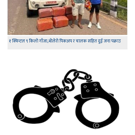
१ क्विन्टल ९ किलो गाँजा,बोलेरो पिकअप र चालक सहित दुई जना पक्राउ