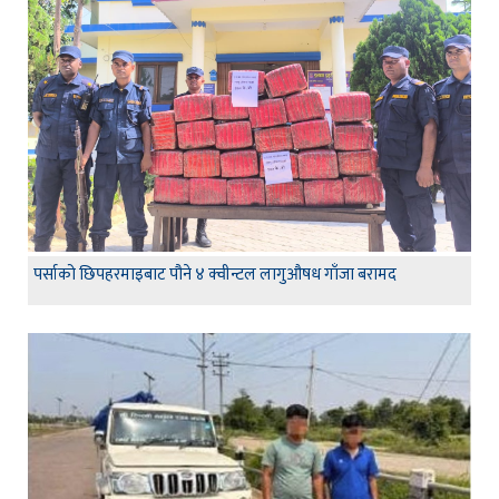
पर्साको छिपहरमाइबाट पौने ४ क्वीन्टल लागुऔषध गाँजा बरामद