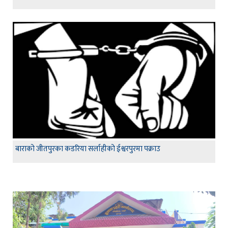
बाराको जीतपुरका कडरिया सर्लाहीको ईश्वरपुरमा पक्राउ