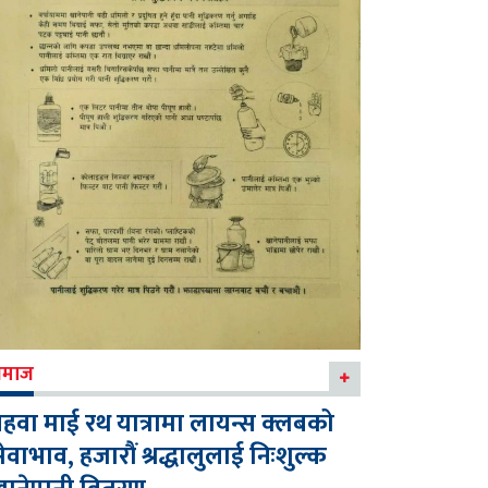
माज
हवा माई रथ यात्रामा लायन्स क्लबको
ेवाभाव, हजारौं श्रद्धालुलाई निःशुल्क