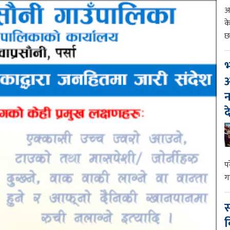
आ
क
छ
भ
आ
न
द
प
ग
स
व