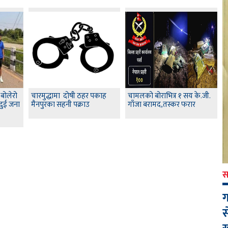
,बोलेरो
चारमुद्धामा दोषी ठहर पकाह
चामलको बोराभित्र १ सय के.जी.
ुई जना
मैनपुरका सहनी पक्राउ
गाँजा बरामद,तस्कर फरार
स
ग
स