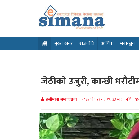
मुख्य खबर
राजनीति
आर्थिक
मनोरञ्जन
जेठीको उजुरी, कान्छी धरौटी
इसीमाना सम्वाददाता
२०८२ पौष १९ गते ११: ३३ मा प्रकाशित