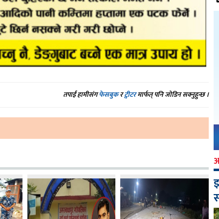
तपाईं हामीसंग
फेसबुक
र
ट्वीटर
मार्फत् पनि जोडिन सक्नुहुन्छ ।
इ
स