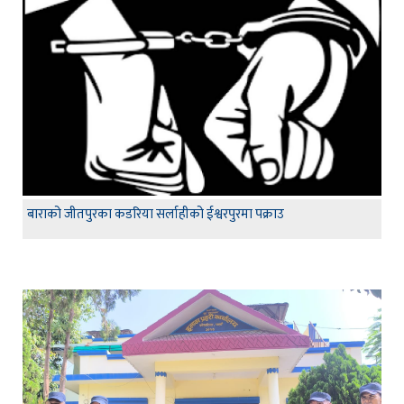
बाराको जीतपुरका कडरिया सर्लाहीको ईश्वरपुरमा पक्राउ