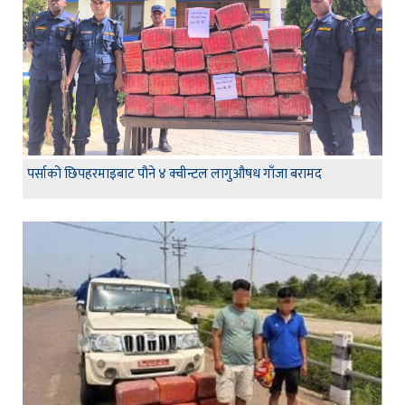
पर्साको छिपहरमाइबाट पौने ४ क्वीन्टल लागुऔषध गाँजा बरामद