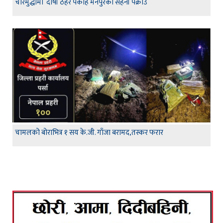
चारमुद्धामा दोषी ठहर पकाह मैनपुरका सहनी पक्राउ
चामलको बोराभित्र १ सय के.जी. गाँजा बरामद,तस्कर फरार