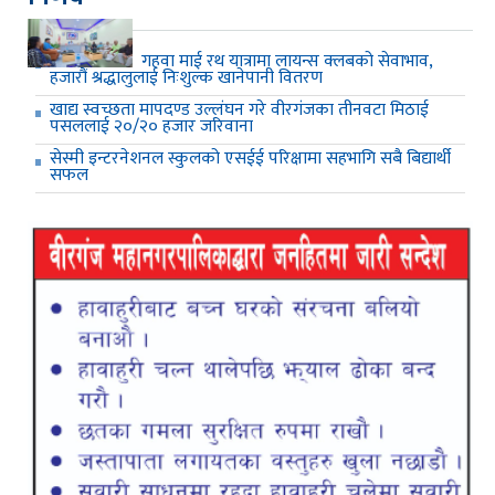
गहवा माई रथ यात्रामा लायन्स क्लबको सेवाभाव,
हजारौं श्रद्धालुलाई निःशुल्क खानेपानी वितरण
खाद्य स्वच्छता मापदण्ड उल्लंघन गरे वीरगंजका तीनवटा मिठाई
पसललाई २०/२० हजार जरिवाना
सेस्मी इन्टरनेशनल स्कुलको एसईई परिक्षामा सहभागि सबै बिद्यार्थी
सफल