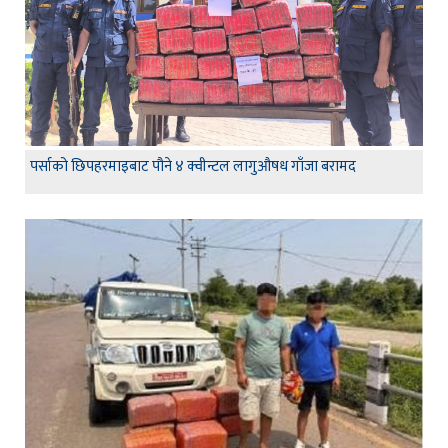
पर्साको छिपहरमाइबाट पौने ४ क्वीन्टल लागुऔषध गाँजा बरामद