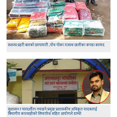
सशस्त्र प्रहरी बलको छापामारी ,पाँच पोका राजस्व छलीका कपडा बरामद
सुशासन र पारदर्शीता नचाहने प्रमुख प्रशासकीय अधिकृत यादवलाई
बिभागीय कारवाहीको सिफारिश सहित आयोगले डाम्यो