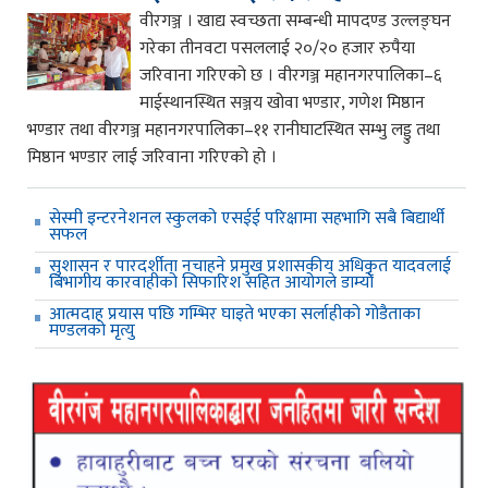
वीरगञ्ज । खाद्य स्वच्छता सम्बन्धी मापदण्ड उल्लङ्घन
गरेका तीनवटा पसललाई २०/२० हजार रुपैया
जरिवाना गरिएको छ । वीरगञ्ज महानगरपालिका–६
माईस्थानस्थित सञ्जय खोवा भण्डार, गणेश मिष्ठान
भण्डार तथा वीरगञ्ज महानगरपालिका–११ रानीघाटस्थित सम्भु लड्डु तथा
मिष्ठान भण्डार लाई जरिवाना गरिएको हो ।
सेस्मी इन्टरनेशनल स्कुलको एसईई परिक्षामा सहभागि सबै बिद्यार्थी
सफल
सुशासन र पारदर्शीता नचाहने प्रमुख प्रशासकीय अधिकृत यादवलाई
बिभागीय कारवाहीको सिफारिश सहित आयोगले डाम्यो
आत्मदाह प्रयास पछि गम्भिर घाइते भएका सर्लाहीको गोडैताका
मण्डलको मृत्यु