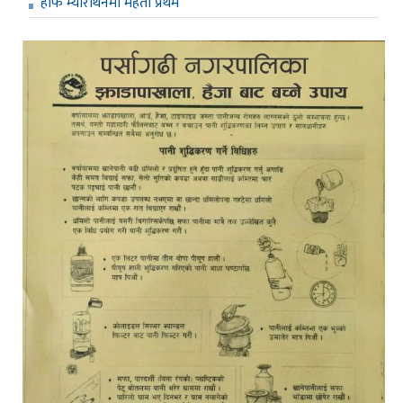
हाफ म्याराथनमा महतो प्रथम