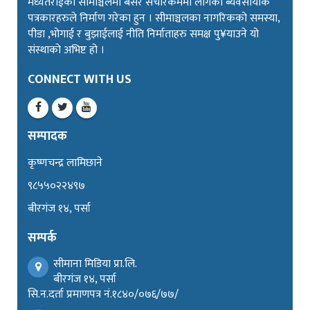
मध्यतराईको सीमाञ्चलमा बसेर संचारकर्ममा लागेका ब्यवसायीक
पत्रकारहरुले निर्माण गरेका हुन । सीमाञ्चलका नागरिकको समस्या,
पीडा ,भोगाई र बुझाईलाई नीति निर्माताहरु समक्ष पु¥याउने यो
संस्थाको अभिष्ट हो ।
CONNECT WITH US
सम्पादक
कृष्णचन्द्र लामिछाने
९८५५०२२४९७
बीरगंज १४, पर्सा
सम्पर्क
सीमाना मिडिया प्रा.लि.
बीरगंज १४, पर्सा
सि.न.दर्ता प्रमाणपत्र नं.१८४०/०७६/७७/