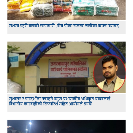
सशस्त्र प्रहरी बलको छापामारी ,पाँच पोका राजस्व छलीका कपडा बरामद
सुशासन र पारदर्शीता नचाहने प्रमुख प्रशासकीय अधिकृत यादवलाई
बिभागीय कारवाहीको सिफारिश सहित आयोगले डाम्यो