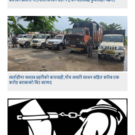
बाराको प्रसौनी गाउँपालिकाको वडा नं ६ का वडाध्यक्ष कुशवाहा पक्राउ
सर्लाहीमा सशस्त्र प्रहरीको कारवाही,पाँच सवारी साधन सहित करिब एक
करोड बराबरको बिउ बरामद