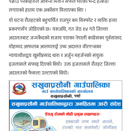
पक्राउ परेकाहरुले आफनो मिशन सफल भएको भन्दै हत्कडी
लगाएको हातम एक अर्कोसंग मिलाएका थिए ।
यो घटना रौतहटको बहुचर्चित राजपुर बम विस्फोट र व्यक्ति हत्या
प्रकरणसँग जोडिएको छ। यसअघि, गत जेठ १४ गते जिल्ला
अदालतबाट जन्मकैदको सजाय पाएका नेपाली कांग्रेसका पूर्वसांसद
मोहम्मद आफताब आलमलाई उच्च अदालत वीरगन्जका
न्यायाधीशद्वय खुसीप्रसाद थारु र अर्जुन महर्जनको संयुक्त
इजलासले सफाइ दिएको थियो। उक्त इजलासले रौतहट जिल्ला
अदालतको फैसला उल्टाएको थियो।