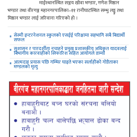
माईस्थानस्थित सञ्जय खोवा भण्डार, गणेश मिष्ठान
भण्डार तथा वीरगञ्ज महानगरपालिका–११ रानीघाटस्थित सम्भु लड्डु तथा
मिष्ठान भण्डार लाई जरिवाना गरिएको हो ।
सेस्मी इन्टरनेशनल स्कुलको एसईई परिक्षामा सहभागि सबै बिद्यार्थी
सफल
सुशासन र पारदर्शीता नचाहने प्रमुख प्रशासकीय अधिकृत यादवलाई
बिभागीय कारवाहीको सिफारिश सहित आयोगले डाम्यो
आत्मदाह प्रयास पछि गम्भिर घाइते भएका सर्लाहीको गोडैताका
मण्डलको मृत्यु