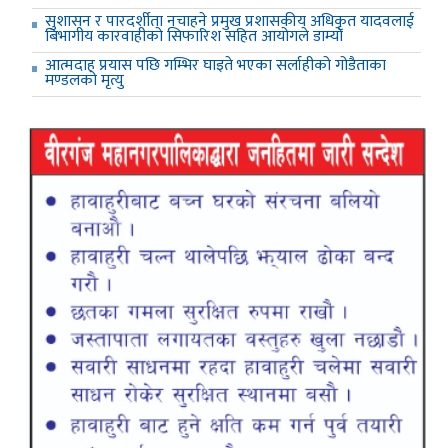
सुशासन र पारदर्शीता नचाहने प्रमुख प्रशासकीय अधिकृत यादवलाई
बिभागीय कारवाहीको सिफारिश सहित आयोगले डाम्यो
आत्मदाह प्रयास पछि गम्भिर घाइते भएका सर्लाहीको गोडैताका
मण्डलको मृत्यु