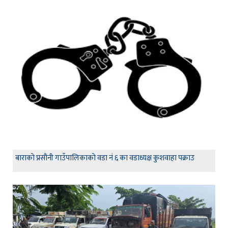
बाराको प्रसौनी गाउँपालिकाको वडा नं ६ का वडाध्यक्ष कुशवाहा पक्राउ