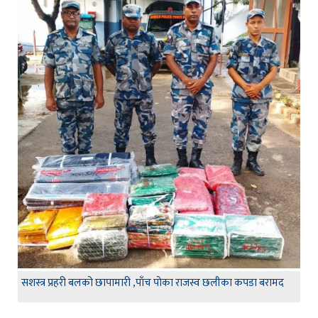
सशस्त्र प्रहरी बलको छापामारी ,पाँच पोका राजस्व छलीका कपडा बरामद