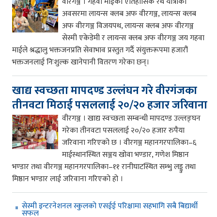
वीरगञ्ज । गहवा माईको ऐतिहासिक रथ यात्राका
अवसरमा लायन्स क्लब अफ वीरगञ्ज, लायन्स क्लब
अफ वीरगञ्ज विजयपथ, लायन्स क्लब अफ वीरगञ्ज
सेस्मी एकेडेमी र लायन्स क्लब अफ वीरगञ्ज जय गहवा
माईले श्रद्धालु भक्तजनप्रति सेवाभाव प्रस्तुत गर्दै संयुक्तरूपमा हजारौं
भक्तजनलाई निःशुल्क खानेपानी वितरण गरेका छन्।
खाद्य स्वच्छता मापदण्ड उल्लंघन गरे वीरगंजका
तीनवटा मिठाई पसललाई २०/२० हजार जरिवाना
वीरगञ्ज । खाद्य स्वच्छता सम्बन्धी मापदण्ड उल्लङ्घन
गरेका तीनवटा पसललाई २०/२० हजार रुपैया
जरिवाना गरिएको छ । वीरगञ्ज महानगरपालिका–६
माईस्थानस्थित सञ्जय खोवा भण्डार, गणेश मिष्ठान
भण्डार तथा वीरगञ्ज महानगरपालिका–११ रानीघाटस्थित सम्भु लड्डु तथा
मिष्ठान भण्डार लाई जरिवाना गरिएको हो ।
सेस्मी इन्टरनेशनल स्कुलको एसईई परिक्षामा सहभागि सबै बिद्यार्थी
सफल