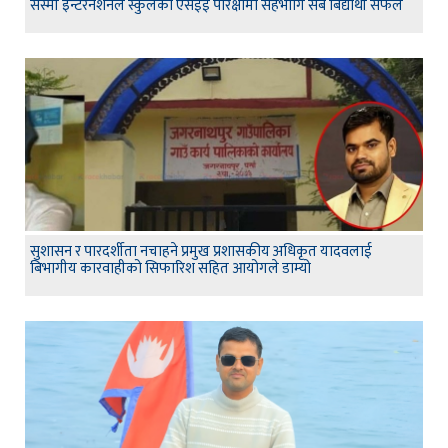
सेस्मी इन्टरनेशनल स्कुलको एसईई परिक्षामा सहभागि सबै बिद्यार्थी सफल
सुशासन र पारदर्शीता नचाहने प्रमुख प्रशासकीय अधिकृत यादवलाई
बिभागीय कारवाहीको सिफारिश सहित आयोगले डाम्यो