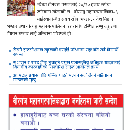
गरेका तीनवटा पसललाई २०/२० हजार रुपैया
जरिवाना गरिएको छ । वीरगञ्ज महानगरपालिका–६
माईस्थानस्थित सञ्जय खोवा भण्डार, गणेश मिष्ठान
भण्डार तथा वीरगञ्ज महानगरपालिका–११ रानीघाटस्थित सम्भु लड्डु तथा
मिष्ठान भण्डार लाई जरिवाना गरिएको हो ।
सेस्मी इन्टरनेशनल स्कुलको एसईई परिक्षामा सहभागि सबै बिद्यार्थी
सफल
सुशासन र पारदर्शीता नचाहने प्रमुख प्रशासकीय अधिकृत यादवलाई
बिभागीय कारवाहीको सिफारिश सहित आयोगले डाम्यो
आत्मदाह प्रयास पछि गम्भिर घाइते भएका सर्लाहीको गोडैताका
मण्डलको मृत्यु