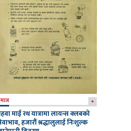
माज
हवा माई रथ यात्रामा लायन्स क्लबको
ेवाभाव, हजारौं श्रद्धालुलाई निःशुल्क