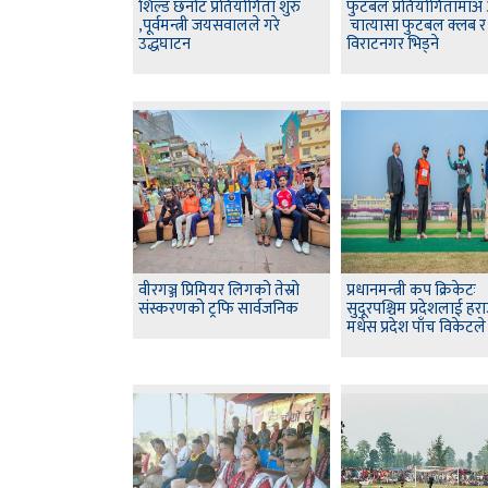
शिल्ड छनोट प्रतियोगिता शुरु
फुटबल प्रतियोगितामा
,पूर्वमन्त्री जयसवालले गरे
चात्यासा फुटबल क्लब र
उद्धघाटन
विराटनगर भिड्ने
वीरगञ्ज प्रिमियर लिगको तेस्रो
प्रधानमन्त्री कप क्रिकेटः
संस्करणको ट्रफि सार्वजनिक
सुदूरपश्चिम प्रदेशलाई हरा
मधेस प्रदेश पाँच विकेटल