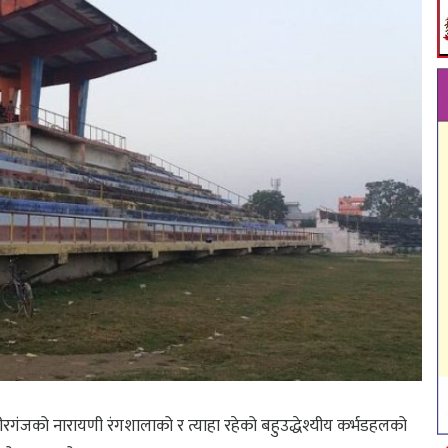
ीरगंजको नारायणी रंगशालाको र त्याहा रहेको बहुउद्धेश्यीय कर्भडहलको