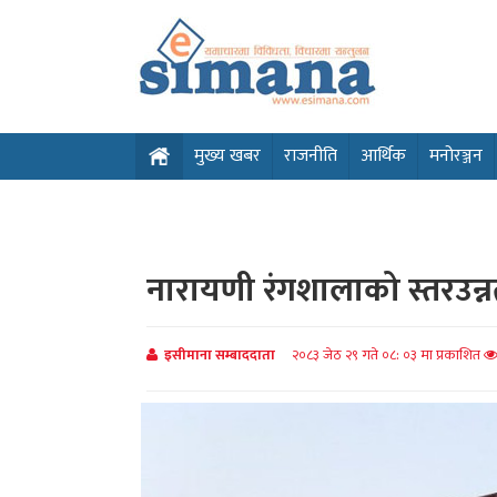
मुख्य खबर
राजनीति
आर्थिक
मनोरञ्जन
नारायणी रंगशालाको स्तरउन
इसीमाना सम्बाददाता
२०८३ जेठ २९ गते ०८: ०३ मा प्रकाशित