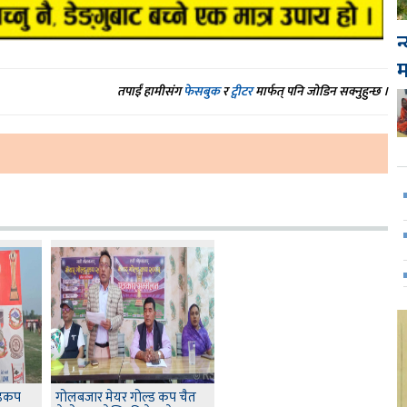
न
तपाईं हामीसंग
फेसबुक
र
ट्वीटर
मार्फत् पनि जोडिन सक्नुहुन्छ ।
्डकप
गोलबजार मेयर गोल्ड कप चैत