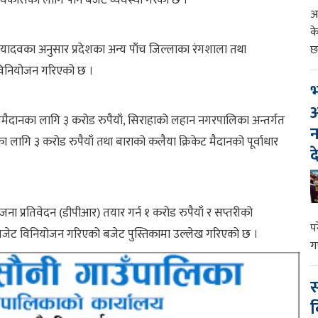
र विकासका लागि पनि बजेट व्यवस्था गरेको छ ।
आ
क
द्र यादवका अनुसार प्रदेशका अन्य पाँच जिल्लाका रंगशाला तथा
छ
 विनियोजन गरिएको छ ।
भ
आ
लमैदानका लागि ३ करोड रुपैयाँ, सिराहाको लहान नगरपालिका अन्तर्गत
न
 लागि ३ करोड रुपैयाँ तथा बाराको कलैया क्रिकेट मैदानको पूर्वाधार
द
ना प्रतिवेदन (डीपीआर) तयार गर्न १ करोड रुपैयाँ र सप्तरीको
प
 बजेट विनियोजन गरिएको बजेट पुस्तिकामा उल्लेख गरिएको छ ।
ग
स
व