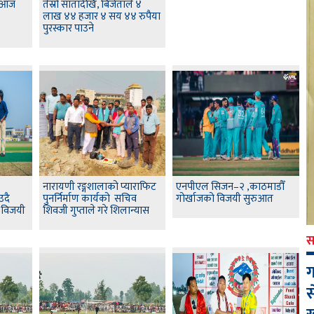
अ आज
तेस्रो सातादेखि, बिजेताले ४
लाख ४४ हजार ४ सय ४४ रुपैया
पुरस्कार पाउने
नारायणी रङ्गशालाको प्याराफिट
एनपीएल सिजन–२ ,काठमाडौँ
उदै
पुनर्निर्माण कार्यको सचिव
गोर्खाजको विजयी सुरुआत
े विजयी
शिवजी गुप्ताले गरे शिलान्यास
स
ग
स