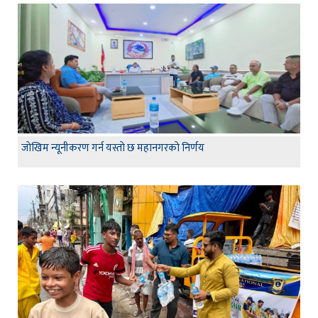
जाेखिम न्यूनीकरण गर्न यस्ताे छ महानगरकाे निर्णय