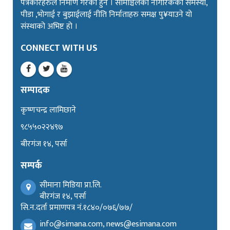
पत्रकारहरुले निर्माण गरेका हुन । सीमाञ्चलका नागरिकको समस्या,
पीडा ,भोगाई र बुझाईलाई नीति निर्माताहरु समक्ष पु¥याउने यो
संस्थाको अभिष्ट हो ।
CONNECT WITH US
सम्पादक
कृष्णचन्द्र लामिछाने
९८५५०२२४९७
बीरगंज १४, पर्सा
सम्पर्क
सीमाना मिडिया प्रा.लि.
बीरगंज १४, पर्सा
सि.न.दर्ता प्रमाणपत्र नं.१८४०/०७६/७७/
info@simana.com, news@esimana.com