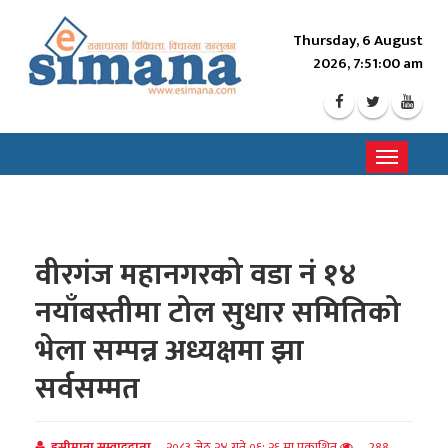
Thursday, 6 August
2026, 7:51:02 am
Toggle
navigati
वीरगंज महानगरको वडा नं १४
नयाँबस्तीमा टोल सुधार समितिको
भेला सम्पन्न अध्यक्षमा झा
सर्वसम्मत
इसीमाना सम्वाददाता
२०८३ जेठ २४ गते ०६: २६ मा प्रकाशित
288