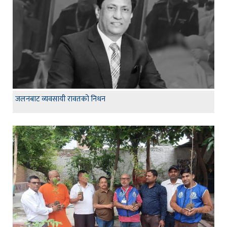
जलनबाट व्यवसायी रावतको निधन