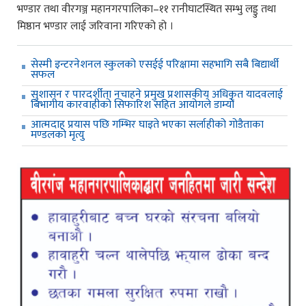
भण्डार तथा वीरगञ्ज महानगरपालिका–११ रानीघाटस्थित सम्भु लड्डु तथा
मिष्ठान भण्डार लाई जरिवाना गरिएको हो ।
सेस्मी इन्टरनेशनल स्कुलको एसईई परिक्षामा सहभागि सबै बिद्यार्थी
सफल
सुशासन र पारदर्शीता नचाहने प्रमुख प्रशासकीय अधिकृत यादवलाई
बिभागीय कारवाहीको सिफारिश सहित आयोगले डाम्यो
आत्मदाह प्रयास पछि गम्भिर घाइते भएका सर्लाहीको गोडैताका
मण्डलको मृत्यु