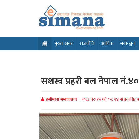
मुख्य खबर
राजनीति
आर्थिक
मनोरञ्जन
सशस्त्र प्रहरी बल नेपाल नं.
इसीमाना सम्बाददाता
२०८३ जेठ १५ गते ०५: ५४ मा प्रकाशित