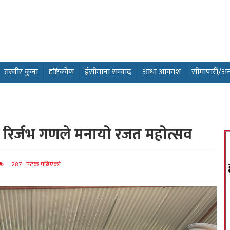
तस्वीर कुना
दृष्टिकोण
ईसीमाना सम्वाद
आधा आकाश
सीमापारी/अन्तर
४० रिर्जभ गणले मनायाे रजत महाेत्सव
287 पटक पढिएको