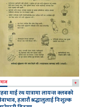
माज
हवा माई रथ यात्रामा लायन्स क्लबको
ेवाभाव, हजारौं श्रद्धालुलाई निःशुल्क