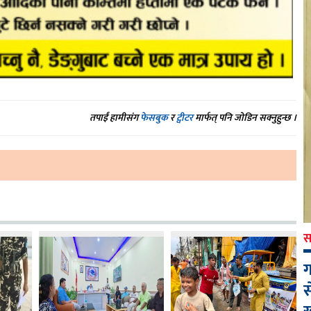
तपाईं हामीसंग
फेसबुक
र
ट्वीटर
मार्फत् पनि जोडिन सक्नुहुन्छ ।
स
ग
स