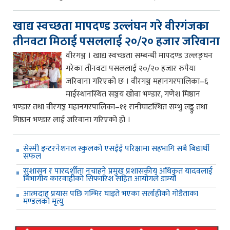
खाद्य स्वच्छता मापदण्ड उल्लंघन गरे वीरगंजका
तीनवटा मिठाई पसललाई २०/२० हजार जरिवाना
वीरगञ्ज । खाद्य स्वच्छता सम्बन्धी मापदण्ड उल्लङ्घन
गरेका तीनवटा पसललाई २०/२० हजार रुपैया
जरिवाना गरिएको छ । वीरगञ्ज महानगरपालिका–६
माईस्थानस्थित सञ्जय खोवा भण्डार, गणेश मिष्ठान
भण्डार तथा वीरगञ्ज महानगरपालिका–११ रानीघाटस्थित सम्भु लड्डु तथा
मिष्ठान भण्डार लाई जरिवाना गरिएको हो ।
सेस्मी इन्टरनेशनल स्कुलको एसईई परिक्षामा सहभागि सबै बिद्यार्थी
सफल
सुशासन र पारदर्शीता नचाहने प्रमुख प्रशासकीय अधिकृत यादवलाई
बिभागीय कारवाहीको सिफारिश सहित आयोगले डाम्यो
आत्मदाह प्रयास पछि गम्भिर घाइते भएका सर्लाहीको गोडैताका
मण्डलको मृत्यु