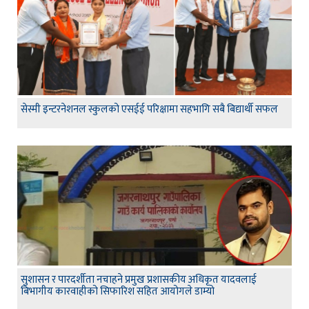
सेस्मी इन्टरनेशनल स्कुलको एसईई परिक्षामा सहभागि सबै बिद्यार्थी सफल
सुशासन र पारदर्शीता नचाहने प्रमुख प्रशासकीय अधिकृत यादवलाई
बिभागीय कारवाहीको सिफारिश सहित आयोगले डाम्यो