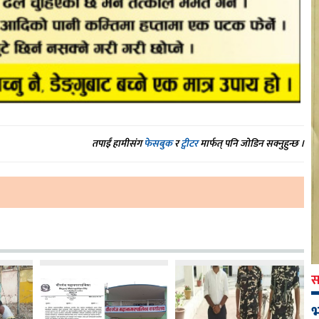
तपाईं हामीसंग
फेसबुक
र
ट्वीटर
मार्फत् पनि जोडिन सक्नुहुन्छ ।
स
भ