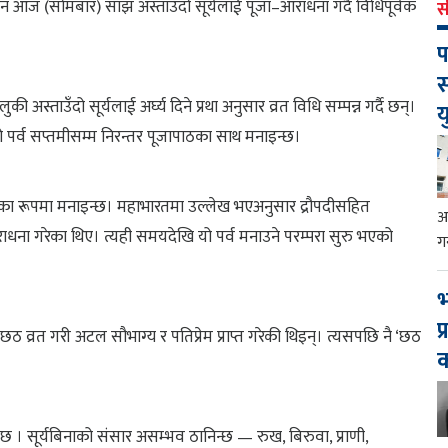
 दिन आज (सोमबार) साँझ अस्ताउँदो सूर्यलाई पूजा–आराधना गर्दै विधिपूर्वक
स
प
स
ी अस्ताउँदो सूर्यलाई अर्घ्य दिने प्रथा अनुसार व्रत विधि सम्पन्न गर्दै छन्।
य
ो पर्व सप्तमीसम्म निरन्तर पूजापाठका साथ मनाइन्छ।
्वका रूपमा मनाइन्छ। महाभारतमा उल्लेख भएअनुसार द्रौपदीसहित
आ
धना गरेका थिए। त्यही समयदेखि यो पर्व मनाउने परम्परा सुरु भएको
ग
भ
प
ले छठ व्रत गरी अटल सौभाग्य र पतिप्रेम प्राप्त गरेकी थिइन्। त्यसपछि नै ‘छठ
छ । सूर्यबिनाको संसार असम्भव ठानिन्छ — रुख, बिरुवा, प्राणी,