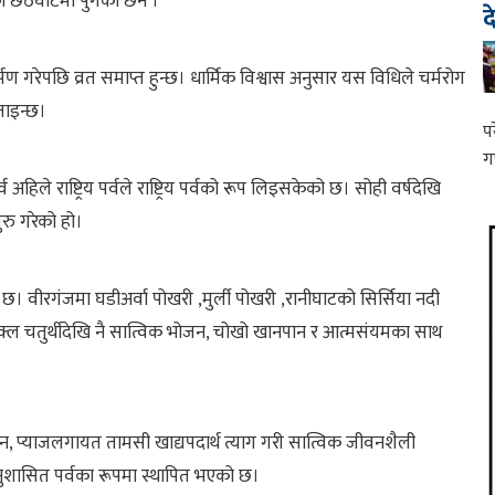
ा छठघाटमा पुगेका छन ।
द
्पण गरेपछि व्रत समाप्त हुन्छ। धार्मिक विश्वास अनुसार यस विधिले चर्मरोग
बताइन्छ।
प
ग
अहिले राष्ट्रिय पर्वले राष्ट्रिय पर्वको रूप लिइसकेको छ। सोही वर्षदेखि
रु गरेको हो।
ीरगंजमा घडीअर्वा पोखरी ,मुर्ली पोखरी ,रानीघाटको सिर्सिया नदी
्ल चतुर्थीदेखि नै सात्विक भोजन, चोखो खानपान र आत्मसंयमका साथ
ुन, प्याजलगायत तामसी खाद्यपदार्थ त्याग गरी सात्विक जीवनशैली
नुशासित पर्वका रूपमा स्थापित भएको छ।