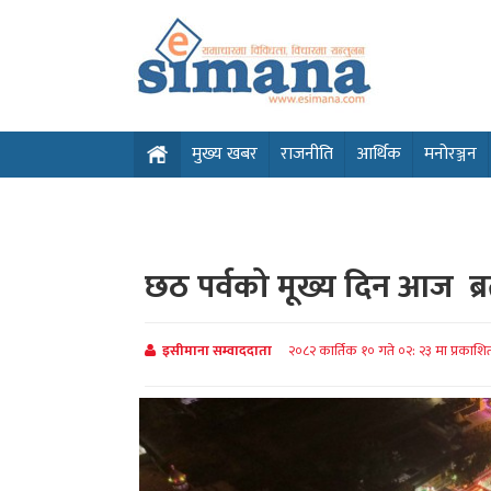
मुख्य खबर
राजनीति
आर्थिक
मनोरञ्जन
छठ पर्वको मूख्य दिन आज ब्रताल
इसीमाना सम्वाददाता
२०८२ कार्तिक १० गते ०२: २३ मा प्रकाश