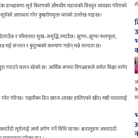
र
दिक ग्रन्थहरूमा सूर्य किरणको औषधीय महत्वको विस्तृत व्याख्या गरिएको
े सूर्यको आराधना गरेर कुष्ठरोगमुक्त भएको उल्लेख पाइन्छ।
द
उ
 दिलाउँछ र परिवारमा सुख–समृद्धि ल्याउँछ। झुप्पा–झुप्पा फलफूल,
भ
रसन्न भई सन्तान र कुटुम्बको कल्याण गर्छन् भन्ने मान्यता छ।
क
पूरा गराउने चलन रहेको छ। आर्थिक रूपमा विपन्नहरूले समेत भिक्षा मागेर
आ
क
छ
 गरेर गरिन्छ। पञ्चमीका दिन खरना (सखर हालिएको खीर) षष्ठी मातालाई
भ
आ
ाउँदो सूर्यलाई अर्घ्य अर्पण गर्ने विधि रहन्छ। ब्रतालुहरु अस्ताउदो
न