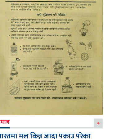
माज
ारतमा मल किन्न जादा पक्राउ परेका