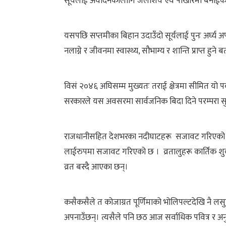
सूर्यलाई अर्घदिनकालागि जलाशय एवं पोखरिमा बनाईक
यसपछि सप्तमीका बिहान उदाउँदो सूर्यलाई पुनः अर्घ्य अर
नलाग्ने र जीवनमा स्वास्थ्य, सौभाग्य र शान्ति प्राप्त हुने 
विसं २०४६ अघिसम्म मुख्यतः तराई क्षेत्रमा सीमित यो पर्व 
सरकारले यस अवसरमा सार्वजनिक बिदा दिने परम्परा सु
राजधानीसहित देशभरका नदीघाटहरू सजावट गरिएको छ। व
लाईरुपमा सजावट गरिएको छ । व्रतालुहरू कार्तिक शुक
व्रत बस्दै आएका छन्।
कसैकसैले त कोजाग्रत पूर्णिमाको भोलिपल्टदेखि नै लस
अपनाउँछन्। त्यसैले पनि छठ आज सर्वाधिक पवित्र र अ