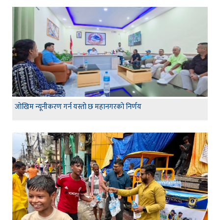
जाेखिम न्यूनीकरण गर्न यस्ताे छ महानगरकाे निर्णय