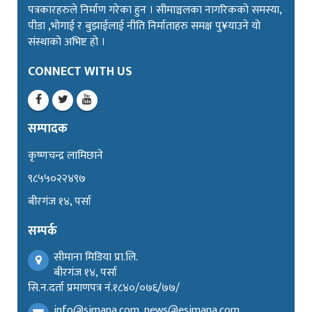
पत्रकारहरुले निर्माण गरेका हुन । सीमाञ्चलका नागरिकको समस्या,
पीडा ,भोगाई र बुझाईलाई नीति निर्माताहरु समक्ष पु¥याउने यो
संस्थाको अभिष्ट हो ।
CONNECT WITH US
सम्पादक
कृष्णचन्द्र लामिछाने
९८५५०२२४९७
बीरगंज १४, पर्सा
सम्पर्क
सीमाना मिडिया प्रा.लि.
बीरगंज १४, पर्सा
सि.न.दर्ता प्रमाणपत्र नं.१८४०/०७६/७७/
info@simana.com, news@esimana.com