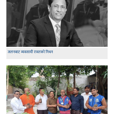
जलनबाट व्यवसायी रावतको निधन