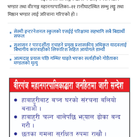
भण्डार तथा वीरगञ्ज महानगरपालिका–११ रानीघाटस्थित सम्भु लड्डु तथा
मिष्ठान भण्डार लाई जरिवाना गरिएको हो ।
सेस्मी इन्टरनेशनल स्कुलको एसईई परिक्षामा सहभागि सबै बिद्यार्थी
सफल
सुशासन र पारदर्शीता नचाहने प्रमुख प्रशासकीय अधिकृत यादवलाई
बिभागीय कारवाहीको सिफारिश सहित आयोगले डाम्यो
आत्मदाह प्रयास पछि गम्भिर घाइते भएका सर्लाहीको गोडैताका
मण्डलको मृत्यु