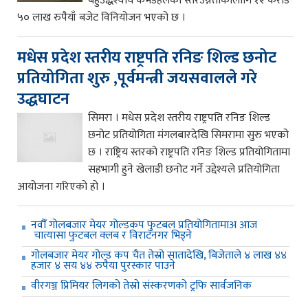
बहुउद्धेश्यीय कर्भडहलको स्तरउन्नतीकोलागि १२ करोड
५० लाख रुपैयाँ बजेट विनियोजन भएको छ ।
मधेस प्रदेश स्तरीय राष्ट्रपति रनिङ शिल्ड छनोट
प्रतियोगिता शुरु ,पूर्वमन्त्री जयसवालले गरे
उद्धघाटन
सिमरा । मधेस प्रदेश स्तरीय राष्ट्रपति रनिङ शिल्ड
छनोट प्रतियोगिता मंगलबारदेखि सिमरामा सुरु भएको
छ । राष्ट्रिय स्तरको राष्ट्रपति रनिङ शिल्ड प्रतियोगितामा
सहभागी हुने खेलाडी छनोट गर्ने उद्देश्यले प्रतियोगिता
आयोजना गरिएको हो ।
नवौँ गोलबजार मेयर गोल्डकप फुटबल प्रतियोगितामाअ आज
चात्यासा फुटबल क्लब र विराटनगर भिड्ने
गोलबजार मेयर गोल्ड कप चैत तेस्रो सातादेखि, बिजेताले ४ लाख ४४
हजार ४ सय ४४ रुपैया पुरस्कार पाउने
वीरगञ्ज प्रिमियर लिगको तेस्रो संस्करणको ट्रफि सार्वजनिक