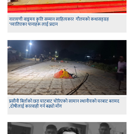
नारायणी वाङ्गमय कृति सम्मान साहित्यकार गौतमको कथासङ्ग्रह
‘च्यातिएका पानाहरू लाई प्रदान
प्रसौनी बिर्ताको छठ घाटबाट चोरिएको सामान स्थानीयको घरबाट बरामद
,दोषीलाई कारवाही गर्न बढ्यो माँग