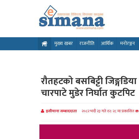
मुख्य खबर
राजनीति
आर्थिक
मनोरञ्जन
रौतहटको बसबिट्टी जिङ्गडि
चारपाटे मुडेर निर्घात कुटपिट
इसीमाना सम्बाददाता
२०८२ भदौ २३ गते १२: २८ मा प्रकाशित