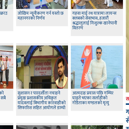
क्राउ
जाेखिम न्यूनीकरण गर्न यस्ताे छ
गहवा माई रथ यात्रामा लायन्स
महानगरकाे निर्णय
क्लबको सेवाभाव, हजारौं
श्रद्धालुलाई निःशुल्क खानेपानी
वितरण
लको
सुशासन र पारदर्शीता नचाहने
आत्मदाह प्रयास पछि गम्भिर
 सबै
प्रमुख प्रशासकीय अधिकृत
घाइते भएका सर्लाहीको
स
यादवलाई बिभागीय कारवाहीको
गोडैताका मण्डलको मृत्यु
सिफारिश सहित आयोगले डाम्यो
ग
स