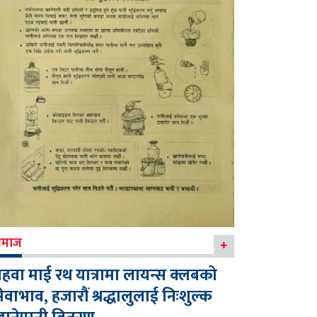
माज
हवा माई रथ यात्रामा लायन्स क्लबको
ेवाभाव, हजारौं श्रद्धालुलाई निःशुल्क