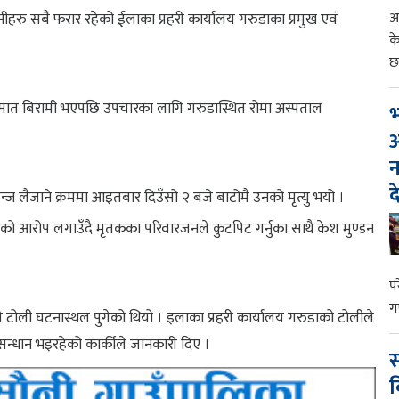
आ
उनीहरु सबै फरार रहेको ईलाका प्रहरी कार्यालय गरुडाका प्रमुख एवं
क
छ
कस्मात बिरामी भएपछि उपचारका लागि गरुडास्थित रोमा अस्पताल
भ
आ
न
द
ज लैजाने क्रममा आइतबार दिउँसो २ बजे बाटोमै उनको मृत्यु भयो ।
भएको आरोप लगाउँदै मृतकका परिवारजनले कुटपिट गर्नुका साथै केश मुण्डन
प
ग
ी टोली घटनास्थल पुगेको थियो । इलाका प्रहरी कार्यालय गरुडाको टोलीले
सन्धान भइरहेको कार्कीले जानकारी दिए ।
स
व