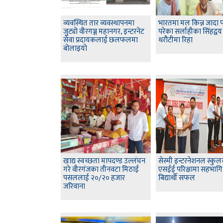
व्यवस्थित तार व्यवस्थापनमा
भारतमा मल किन्न जादा प
जुट्यो वीरगञ्ज महानगर, इन्टरनेट
परेका सर्लाहीका सिंहद्वय
सेवा प्रदायकलाई छलफलमा
धरौटीमा रिहा
बोलाइयो
खाद्य स्वच्छता मापदण्ड उल्लंघन
सेस्मी इन्टरनेशनल स्कु
गरे वीरगंजका तीनवटा मिठाई
एसईई परिक्षामा सहभागि
पसललाई २०/२० हजार
बिद्यार्थी सफल
जरिवाना