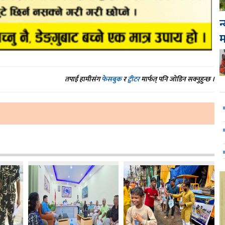
न
तपाईं हामीसंग
फेसबुक
र
ट्वीटर
मार्फत् पनि जोडिन सक्नुहुन्छ ।