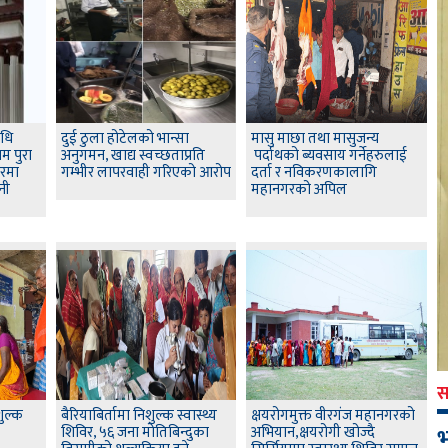
षधि
दुई ठुला होटेलको भान्सा
मासु माछा तथा मासुजन्य
म पुरा
अनुगमन, खाद्य स्वच्छताप्रति
पर्दाथको ब्यवसाय गर्नेहरुलाई
दरमा
गम्भीर लापरवाही गरिएको आरोप
दर्ता र नविकरणकालागि
नी
महानगरको अपिल
स
शुल्क
बैरियाबिर्तामा निशुल्क स्वास्थ्य
क्षयरोगमुक्त वीरगंज महानगरको
शिविर, ५६ जना मोतिबिन्दुका
अभियान,क्षयरोगी खोज्दै
भ