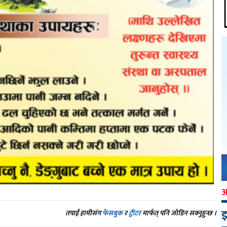
इ
तपाईं हामीसंग
फेसबुक
र
ट्वीटर
मार्फत् पनि जोडिन सक्नुहुन्छ ।