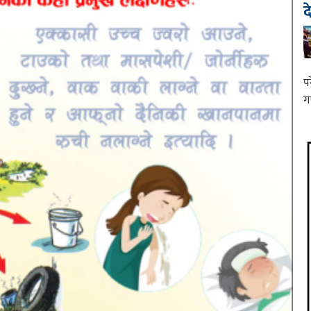
द
प
ग