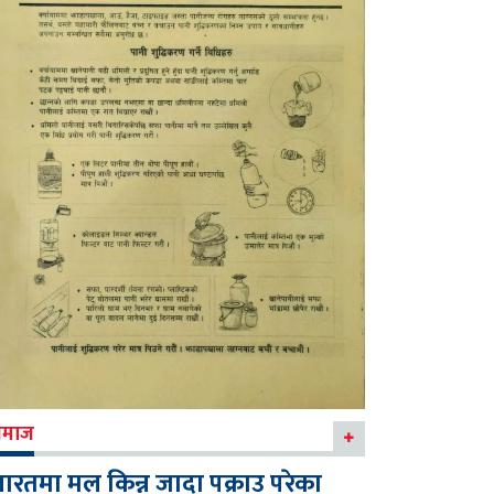
माज
ारतमा मल किन्न जादा पक्राउ परेका