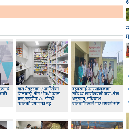
स
न
 उपाधि
बारा रौतहटका ४ फार्मेसीमा
बहुदरमाई नगरपालिकामा
 आएकी
सिलबन्दी, तीन औषधी पसल
स्वास्थ्य कार्यालयको क्रस–चेक
बन्द, सप्तरीमा ८० औषधी
अनुगमन, अधिकांश
पसलको प्रमाणपत्र रद्ध
बालबालिकाले पाए समयमै खोप