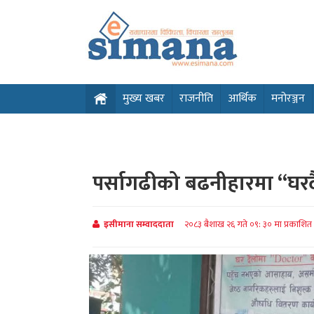
मुख्य खबर
राजनीति
आर्थिक
मनोरञ्जन
पर्सागढीको बढनीहारमा “घरदैल
इसीमाना सम्वाददाता
२०८३ बैशाख २६ गते ०९: ३० मा प्रकाशित