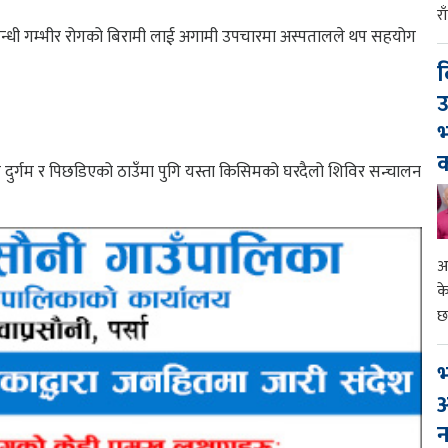
र
 सम्बन्धी गम्भीर रोगको बिरामी लाई अगामी उपचारमा अस्पतालले थप सहयोग
।
द
उ
भ
क
अन्य दुर्गम र पिछडिएको ठाउँमा पुगि यस्ता किसिमको घरदैलो शिविर सन्चालन
आ
क
छ
भ
आ
न