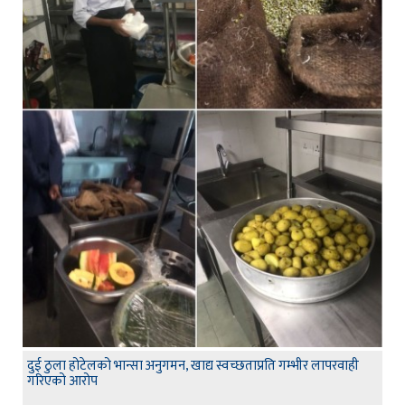
दुई ठुला होटेलको भान्सा अनुगमन, खाद्य स्वच्छताप्रति गम्भीर लापरवाही
गरिएको आरोप