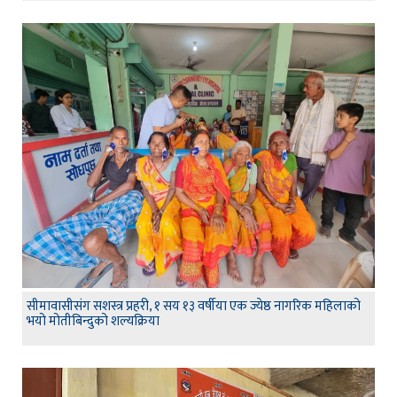
सीमावासीसंग सशस्त्र प्रहरी, १ सय १३ वर्षीया एक ज्येष्ठ नागरिक महिलाको
भयो मोतीबिन्दुको शल्यक्रिया