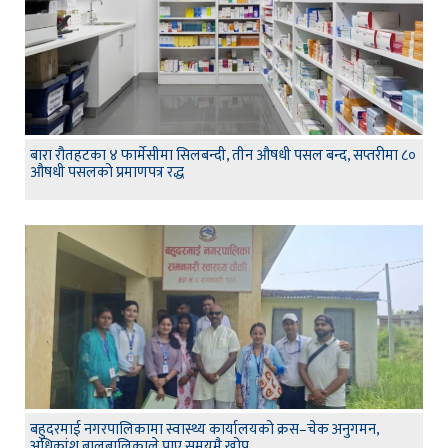
बारा रौतहटका ४ फार्मेसीमा सिलबन्दी, तीन औषधी पसल बन्द, सप्तरीमा ८०
औषधी पसलको प्रमाणपत्र रद्ध
बहुदरमाई नगरपालिकामा स्वास्थ्य कार्यालयको क्रस–चेक अनुगमन,
अधिकांश बालबालिकाले पाए समयमै खोप