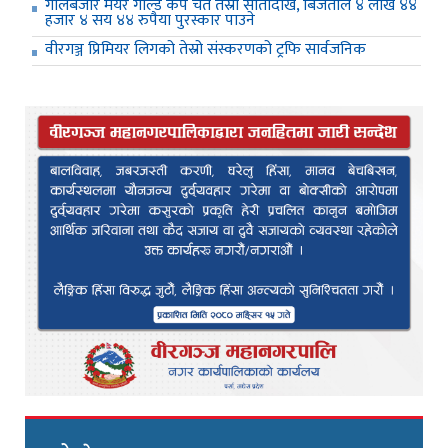
गोलबजार मेयर गोल्ड कप चैत तेस्रो सातादेखि, बिजेताले ४ लाख ४४
हजार ४ सय ४४ रुपैया पुरस्कार पाउने
वीरगञ्ज प्रिमियर लिगको तेस्रो संस्करणको ट्रफि सार्वजनिक