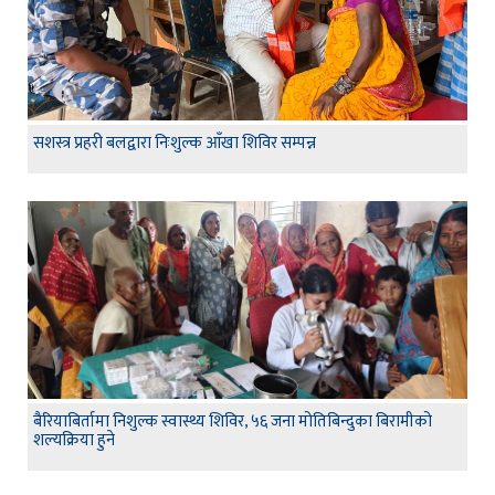
सशस्त्र प्रहरी बलद्वारा निःशुल्क आँखा शिविर सम्पन्न
बैरियाबिर्तामा निशुल्क स्वास्थ्य शिविर, ५६ जना मोतिबिन्दुका बिरामीको
शल्यक्रिया हुने