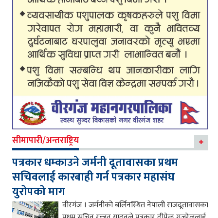
सीमापारी/अन्तराष्ट्रिय
पत्रकार धम्काउने जर्मनी दूतावासका प्रथम
सचिवलाई कारबाही गर्न पत्रकार महासंघ
युरोपको माग
वीरगंज । जर्मनीको बर्लिनस्थित नेपाली राजदूतावासका
प्रथम सचिव रन्जन यादवले पत्रकार दीपेन्द्र गजुरेललाई