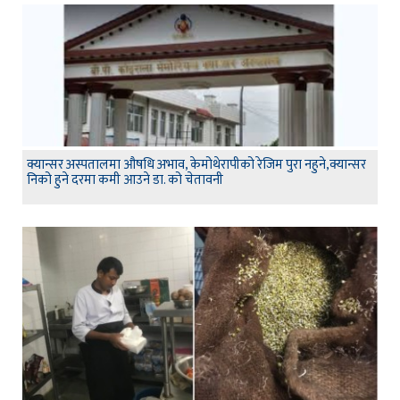
क्यान्सर अस्पतालमा औषधि अभाव, केमोथेरापीको रेजिम पुरा नहुने,क्यान्सर
निको हुने दरमा कमी आउने डा. को चेतावनी