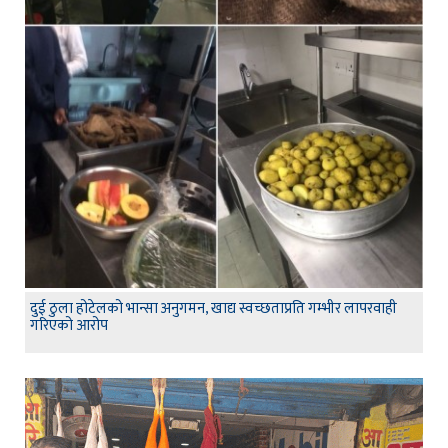
दुई ठुला होटेलको भान्सा अनुगमन, खाद्य स्वच्छताप्रति गम्भीर लापरवाही
गरिएको आरोप