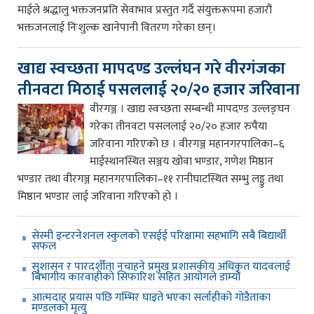
माईले श्रद्धालु भक्तजनप्रति सेवाभाव प्रस्तुत गर्दै संयुक्तरूपमा हजारौं
भक्तजनलाई निःशुल्क खानेपानी वितरण गरेका छन्।
खाद्य स्वच्छता मापदण्ड उल्लंघन गरे वीरगंजका
तीनवटा मिठाई पसललाई २०/२० हजार जरिवाना
वीरगञ्ज । खाद्य स्वच्छता सम्बन्धी मापदण्ड उल्लङ्घन
गरेका तीनवटा पसललाई २०/२० हजार रुपैया
जरिवाना गरिएको छ । वीरगञ्ज महानगरपालिका–६
माईस्थानस्थित सञ्जय खोवा भण्डार, गणेश मिष्ठान
भण्डार तथा वीरगञ्ज महानगरपालिका–११ रानीघाटस्थित सम्भु लड्डु तथा
मिष्ठान भण्डार लाई जरिवाना गरिएको हो ।
सेस्मी इन्टरनेशनल स्कुलको एसईई परिक्षामा सहभागि सबै बिद्यार्थी
सफल
सुशासन र पारदर्शीता नचाहने प्रमुख प्रशासकीय अधिकृत यादवलाई
बिभागीय कारवाहीको सिफारिश सहित आयोगले डाम्यो
आत्मदाह प्रयास पछि गम्भिर घाइते भएका सर्लाहीको गोडैताका
मण्डलको मृत्यु