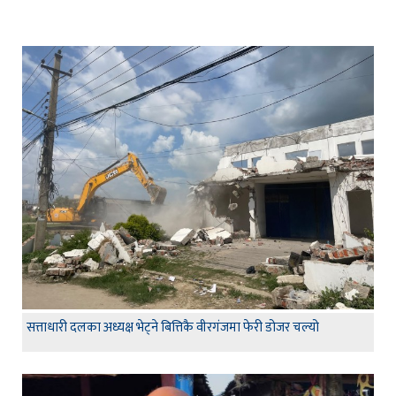
सत्ताधारी दलका अध्यक्ष भेट्ने बित्तिकै वीरगंजमा फेरी डोजर चल्यो