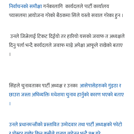
निर्वाचनकाे समीक्षा
गर्नकालागि कार्यदलले पार्टी कार्यालय
च्यासलमा आयाेजना गरेकाे बैठकमा सिंले यस्ताे सवाल गरेका हुन ।
उनले जित्नेलाई टिकट दिईयाे तर हारियाे यसकाे जवाफ त अध्यक्षले
दिनु पर्ला भन्दै कार्यदलले जवाफ माग्ने अपेक्षा आफूले राखेकाे बताए
।
सिंहले चुनावताका पार्टी अध्यक्ष र उनका
आसेपासेहरुको गुंइठा र
छाउरा जस्ता अभिव्यक्ति मधेशमा चुनाव हार्नुकाे कारण भएकाे बताए
।
उनले प्रधानमन्त्रीको प्रस्तावित उम्मेदवार तथा पार्टी अध्यक्षको फोटो
र पोस्टर राखेर किन कसैले चुनाव लडेनन भन्दै प्रश्न गरे