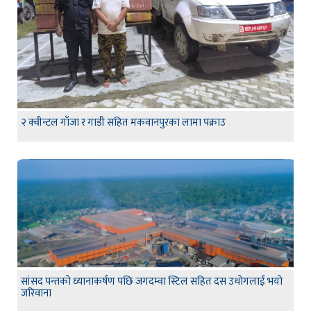
२ क्वीन्टल गाँजा र गाडी सहित मकवानपुरका लामा पक्राउ
सांसद पन्तकाे ध्यानाकर्षण पछि जगदम्वा स्टिल सहित दस उधाेगलाई भयाे
जरिवाना