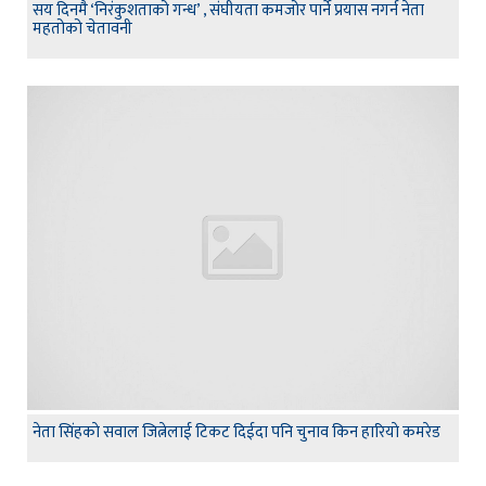
सय दिनमै ‘निरंकुशताको गन्ध’ , संघीयता कमजोर पार्ने प्रयास नगर्न नेता
महतोको चेतावनी
नेता सिंहकाे सवाल जित्नेलाई टिकट दिईदा पनि चुनाव किन हारियाे कमरेड