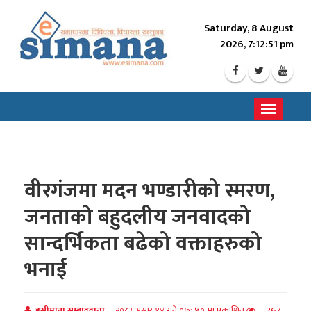
Saturday, 8 August
2026, 7:12:53 pm
Toggle
navigati
वीरगंजमा मदन भण्डारीको स्मरण,
जनताको बहुदलीय जनवादको
सान्दर्भिकता बढेको वक्ताहरुको
भनाई
इसीमाना सम्बाददाता
२०८३ असार १४ गते ०७: ५० मा प्रकाशित
267