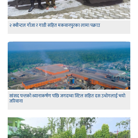
२ क्वीन्टल गाँजा र गाडी सहित मकवानपुरका लामा पक्राउ
सांसद पन्तकाे ध्यानाकर्षण पछि जगदम्वा स्टिल सहित दस उधाेगलाई भयाे
जरिवाना