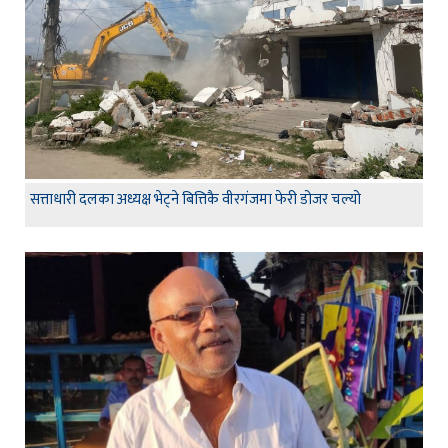
सत्ताधारी दलका अध्यक्ष भेट्ने बित्तिकै वीरगंजमा फेरी डोजर चल्यो