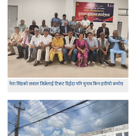
नेता सिंहकाे सवाल जित्नेलाई टिकट दिईदा पनि चुनाव किन हारियाे कमरेड