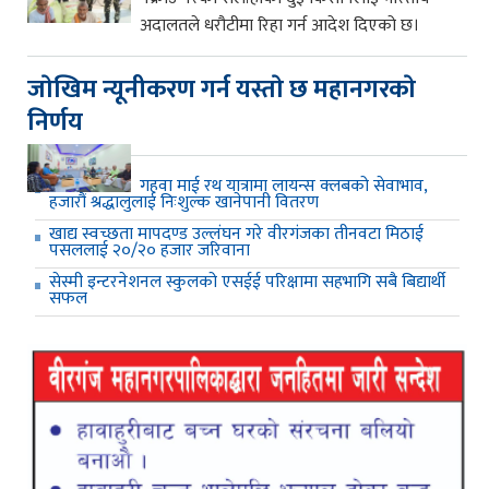
अदालतले धरौटीमा रिहा गर्न आदेश दिएको छ।
जाेखिम न्यूनीकरण गर्न यस्ताे छ महानगरकाे
निर्णय
गहवा माई रथ यात्रामा लायन्स क्लबको सेवाभाव,
हजारौं श्रद्धालुलाई निःशुल्क खानेपानी वितरण
खाद्य स्वच्छता मापदण्ड उल्लंघन गरे वीरगंजका तीनवटा मिठाई
पसललाई २०/२० हजार जरिवाना
सेस्मी इन्टरनेशनल स्कुलको एसईई परिक्षामा सहभागि सबै बिद्यार्थी
सफल