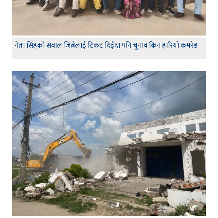
नेता सिंहकाे सवाल जित्नेलाई टिकट दिईदा पनि चुनाव किन हारियाे कमरेड