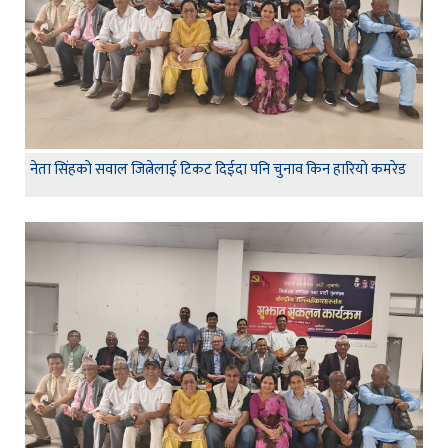
नेता सिंहकाे सवाल जित्नेलाई टिकट दिईदा पनि चुनाव किन हारियाे कमरेड