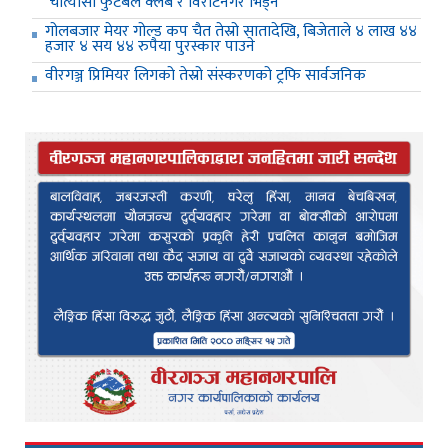
चात्यासा फुटबल क्लब र विराटनगर भिड्ने
गोलबजार मेयर गोल्ड कप चैत तेस्रो सातादेखि, बिजेताले ४ लाख ४४
हजार ४ सय ४४ रुपैया पुरस्कार पाउने
वीरगञ्ज प्रिमियर लिगको तेस्रो संस्करणको ट्रफि सार्वजनिक