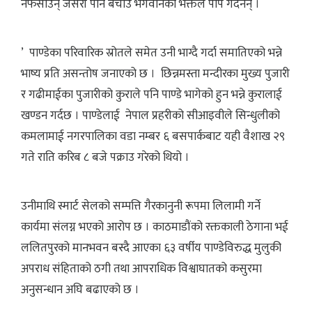
नफसाउन् जसरी पनि बचाउ भगवानको भक्तले पाप गर्दैनन् ।
’ पाण्डेका परिवारिक स्रोतले समेत उनी भाग्दै गर्दा समातिएको भन्ने
भाष्य प्रति असन्तोष जनाएको छ । छिन्नमस्ता मन्दीरका मुख्य पुजारी
र गढीमाईका पुजारीको कुराले पनि पाण्डे भागेको हुन भन्ने कुरालाई
खण्डन गर्दछ । पाण्डेलाई नेपाल प्रहरीको सीआइवीले सिन्धुलीको
कमलामाई नगरपालिका वडा नम्बर ६ बसपार्कबाट यही वैशाख २९
गते राति करिब ८ बजे पक्राउ गरेको थियो ।
उनीमाथि स्मार्ट सेलको सम्पत्ति गैरकानुनी रूपमा लिलामी गर्ने
कार्यमा संलग्न भएको आरोप छ । काठमाडौंको रक्तकाली ठेगाना भई
ललितपुरको मानभवन बस्दै आएका ६३ वर्षीय पाण्डेविरुद्ध मुलुकी
अपराध संहिताको ठगी तथा आपराधिक विश्वाघातको कसुरमा
अनुसन्धान अघि बढाएको छ ।