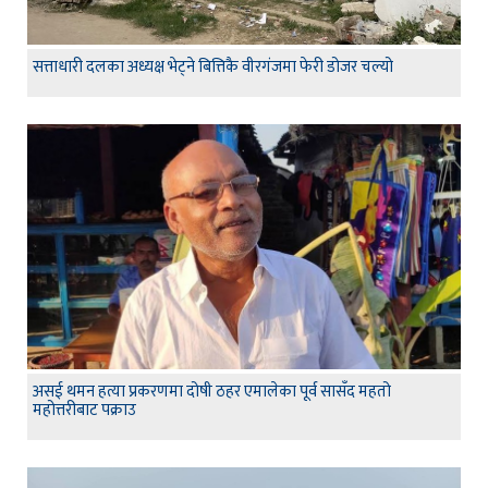
सत्ताधारी दलका अध्यक्ष भेट्ने बित्तिकै वीरगंजमा फेरी डोजर चल्यो
असई थमन हत्या प्रकरणमा दोषी ठहर एमालेका पूर्व सासँद महतो
महोत्तरीबाट पक्राउ