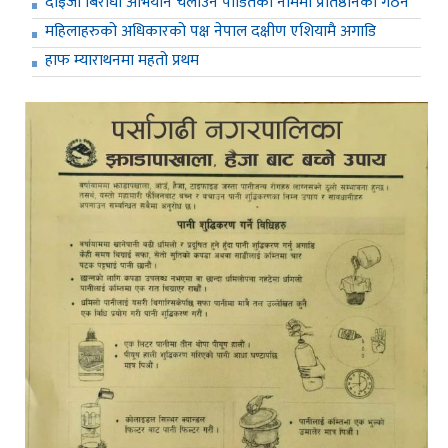
दाइजो बिरोधी अभियान चलाउन पीडितको नाममा प्रतिष्ठानको गठन
महिलाहरुको अधिकारको पक्ष नेपाल दक्षीण एशियामै अगाडि
हाफ म्याराथनमा महतो प्रथम