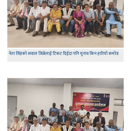
नेता सिंहकाे सवाल जित्नेलाई टिकट दिईदा पनि चुनाव किन हारियाे कमरेड