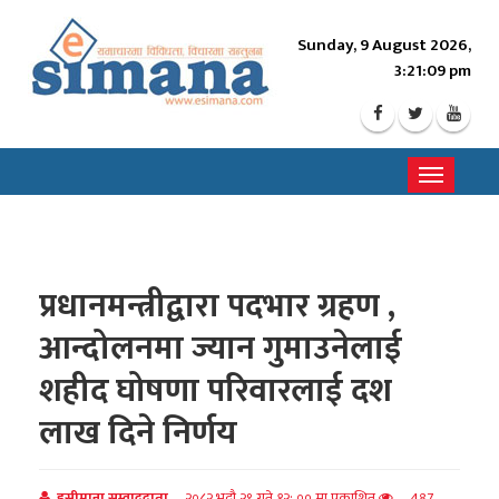
Sunday, 9 August 2026,
3:21:11 pm
Toggle
navigati
प्रधानमन्त्रीद्वारा पदभार ग्रहण ,
आन्दोलनमा ज्यान गुमाउनेलाई
शहीद घोषणा परिवारलाई दश
लाख दिने निर्णय
इसीमाना सम्वाददाता
२०८२ भदौ २९ गते १२: ०० मा प्रकाशित
487