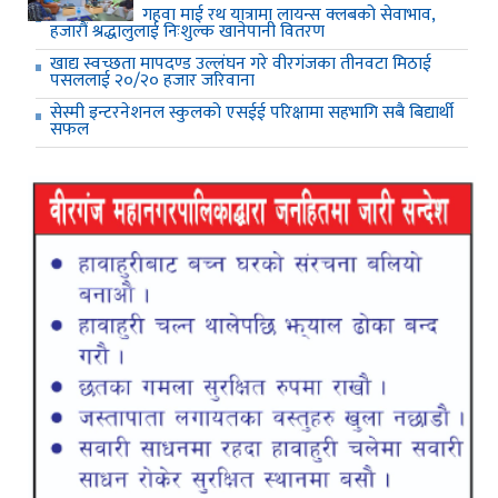
गहवा माई रथ यात्रामा लायन्स क्लबको सेवाभाव,
हजारौं श्रद्धालुलाई निःशुल्क खानेपानी वितरण
खाद्य स्वच्छता मापदण्ड उल्लंघन गरे वीरगंजका तीनवटा मिठाई
पसललाई २०/२० हजार जरिवाना
सेस्मी इन्टरनेशनल स्कुलको एसईई परिक्षामा सहभागि सबै बिद्यार्थी
सफल