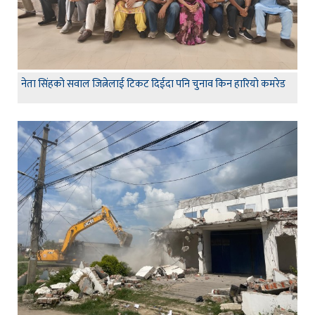
नेता सिंहकाे सवाल जित्नेलाई टिकट दिईदा पनि चुनाव किन हारियाे कमरेड