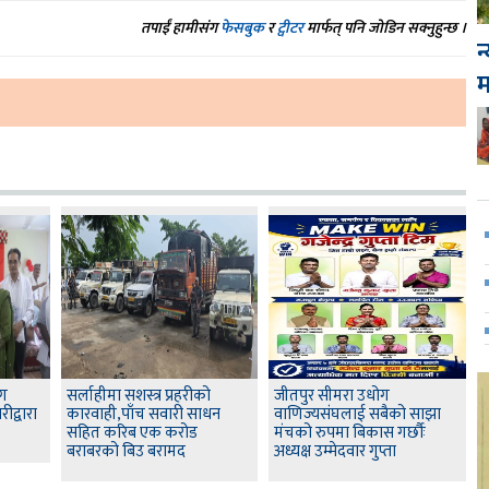
तपाईं हामीसंग
फेसबुक
र
ट्वीटर
मार्फत् पनि जोडिन सक्नुहुन्छ ।
न
ोग
सर्लाहीमा सशस्त्र प्रहरीको
जीतपुर सीमरा उधोग
द्वारा
कारवाही,पाँच सवारी साधन
वाणिज्यसंघलाई सबैको साझा
सहित करिब एक करोड
मंचको रुपमा बिकास गर्छौः
बराबरको बिउ बरामद
अध्यक्ष उम्मेदवार गुप्ता