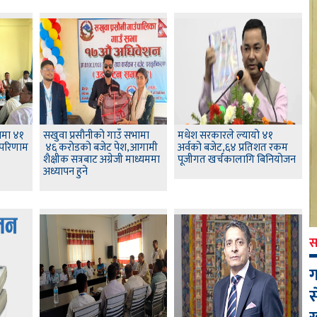
ामा ४१
सखुवा प्रसौनीको गाउँ सभामा
मधेश सरकारले ल्यायो ४१
 परिणाम
४६ करोडको बजेट पेश,आगामी
अर्वको बजेट,६४ प्रतिशत रकम
शैक्षीक सत्रबाट अग्रेजी माध्यममा
पूजीगत खर्चकालागि बिनियोजन
अध्यापन हुने
स
ग
स