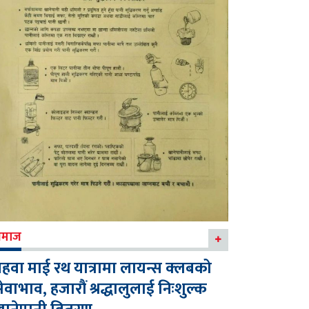
माज
हवा माई रथ यात्रामा लायन्स क्लबको
ेवाभाव, हजारौं श्रद्धालुलाई निःशुल्क