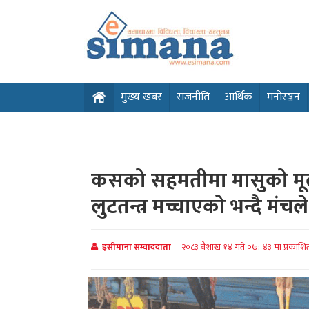
मुख्य खबर
राजनीति
आर्थिक
मनोरञ्जन
कसको सहमतीमा मासुको मूल
लुटतन्त्र मच्चाएको भन्दै मंच
इसीमाना सम्वाददाता
२०८३ बैशाख १४ गते ०७: ४३ मा प्रकाश