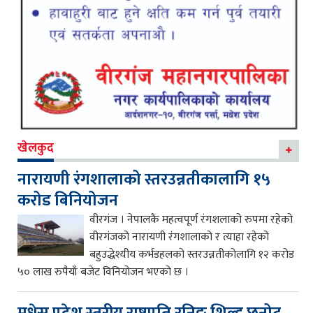
खेलकुद
नारायणी रंगशालाको स्तरउन्नतीकालागि १५
करोड बिनियोजन
वीरगंज । नेपालकै महत्वपूर्ण रंगशलाको रुपमा रहेको
वीरगंजको नारायणी रंगशालाको र त्याहा रहेको
बहुउद्धेश्यीय कर्भडहलको स्तरउन्नतीकोलागि १२ करोड
५० लाख रुपैयाँ बजेट विनियोजन भएको छ ।
मधेस प्रदेश स्तरीय राष्ट्रपति रनिङ शिल्ड छनोट