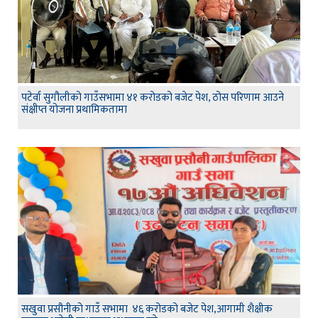
पटेर्वा सुगौलीको गाउँसभामा ४१ करोडको बजेट पेश, ठोस परिणाम आउने
संक्षीप्त योजना प्रथामिकतामा
सखुवा प्रसौनीको गाउँ सभामा ४६ करोडको बजेट पेश,आगामी शैक्षीक