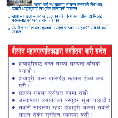
गहवा माई रथ यात्रामा लायन्स क्लबको सेवाभाव,
हजारौं श्रद्धालुलाई निःशुल्क खानेपानी वितरण
खाद्य स्वच्छता मापदण्ड उल्लंघन गरे वीरगंजका तीनवटा मिठाई
पसललाई २०/२० हजार जरिवाना
सेस्मी इन्टरनेशनल स्कुलको एसईई परिक्षामा सहभागि सबै बिद्यार्थी
सफल