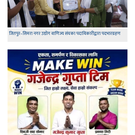
जितपुर–सिमरा नगर उद्योग वाणिज्य संघका पदाधिकारीद्वारा पदभारग्रहण