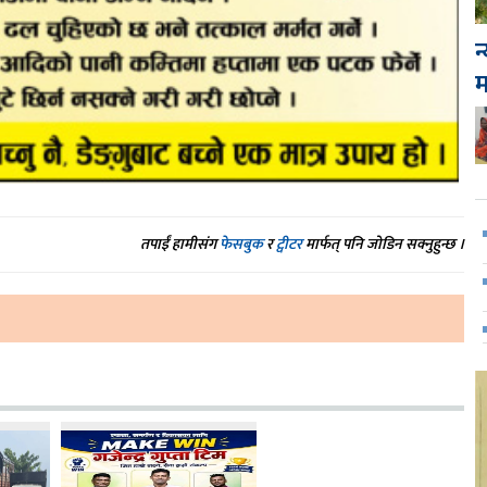
न
तपाईं हामीसंग
फेसबुक
र
ट्वीटर
मार्फत् पनि जोडिन सक्नुहुन्छ ।