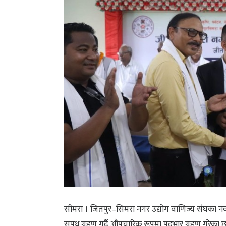
सीमरा । जितपुर–सिमरा नगर उद्योग वाणिज्य संघका नवनि
सपथ ग्रहण गर्दै औपचारिक रूपमा पदभार ग्रहण गरेका छ