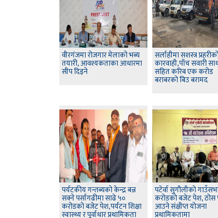
वीरगंजमा रोजगार मेलाको भब्य
सर्लाहीमा सशस्त्र प्रहरीक
तयारी, आवश्यकताका आधारमा
कारवाही,पाँच सवारी सा
सीप दिइने
सहित करिब एक करोड
बराबरको बिउ बरामद
पर्यटकीय गन्तब्यको केन्द्र बन्न
पटेर्वा सुगौलीको गाउँसभ
सक्ने पर्सागढीमा साढे ५०
करोडको बजेट पेश, ठोस
करोडको बजेट पेश,पर्यटन शिक्षा
आउने संक्षीप्त योजना
स्वास्थ्य र पूर्वाधार प्रथामिकता
प्रथामिकतामा