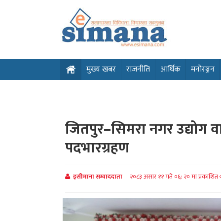
मुख्य खबर
राजनीति
आर्थिक
मनोरञ्जन
जितपुर–सिमरा नगर उद्योग वा
पदभारग्रहण
इसीमाना सम्वाददाता
२०८३ असार ११ गते ०६: २० मा प्रकाशित