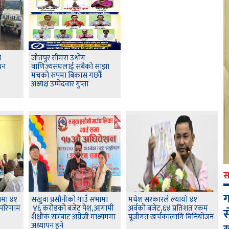
ो
जीतपुर सीमरा उधोग
धन
वाणिज्यसंघलाई सबैको साझा
मंचको रुपमा बिकास गर्छौः
अध्यक्ष उम्मेदवार गुप्ता
स
ग
ामा ४१
सखुवा प्रसौनीको गाउँ सभामा
मधेश सरकारले ल्यायो ४१
 परिणाम
४६ करोडको बजेट पेश,आगामी
अर्वको बजेट,६४ प्रतिशत रकम
स
शैक्षीक सत्रबाट अग्रेजी माध्यममा
पूजीगत खर्चकालागि बिनियोजन
अध्यापन हुने