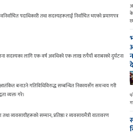
आ
क
 नवनिर्वाचित पदाधिकारी तथा सदस्यहरूलाई निर्वाचित भएको प्रमाणपत्र
छ
भ
आ
न
जना सदस्यका लागि एक वर्ष अवधिको एक लाख रुपैयाँ बराबरको दुर्घटना
द
त्रलाई आतंकित बनाउने गतिविधिविरुद्ध सम्बन्धित निकायसँग समन्वय गरी
ता व्यक्त गरे।
प
ग
तथा व्यवसायीहरूको सम्मान, प्रतिष्ठा र व्यवसायमैत्री वातावरण
स
व