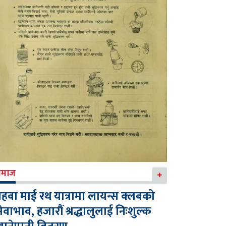
माज
हवा माई रथ यात्रामा लायन्स क्लबको
ेवाभाव, हजारौं श्रद्धालुलाई निःशुल्क