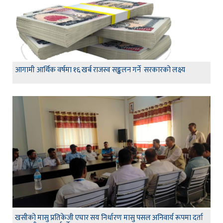
आगामी आर्थिक वर्षमा १६ खर्ब राजस्व सङ्कलन गर्ने सरकारको लक्ष्य
खसीको मासु प्रतिकेजी एघार सय निर्धारण मासु पसल अनिवार्य रूपमा दर्ता