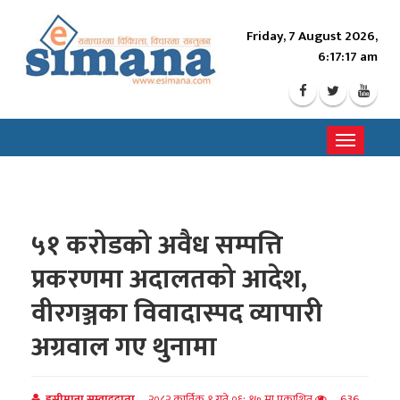
Friday, 7 August 2026,
6:17:19 am
Toggle
navigati
५१ करोडको अवैध सम्पत्ति
प्रकरणमा अदालतको आदेश,
वीरगञ्जका विवादास्पद व्यापारी
अग्रवाल गए थुनामा
इसीमाना सम्वाददाता
२०८२ कार्तिक १ गते ०६: १७ मा प्रकाशित
636