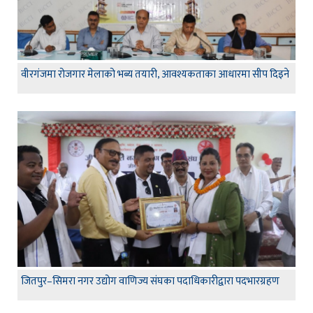
वीरगंजमा रोजगार मेलाको भब्य तयारी, आवश्यकताका आधारमा सीप दिइने
जितपुर–सिमरा नगर उद्योग वाणिज्य संघका पदाधिकारीद्वारा पदभारग्रहण