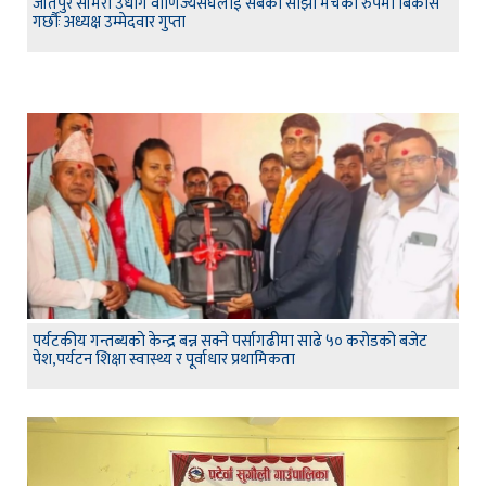
जीतपुर सीमरा उधोग वाणिज्यसंघलाई सबैको साझा मंचको रुपमा बिकास
गर्छौः अध्यक्ष उम्मेदवार गुप्ता
पर्यटकीय गन्तब्यको केन्द्र बन्न सक्ने पर्सागढीमा साढे ५० करोडको बजेट
पेश,पर्यटन शिक्षा स्वास्थ्य र पूर्वाधार प्रथामिकता