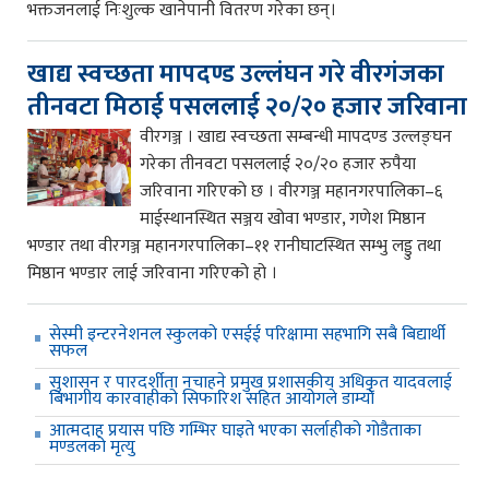
भक्तजनलाई निःशुल्क खानेपानी वितरण गरेका छन्।
खाद्य स्वच्छता मापदण्ड उल्लंघन गरे वीरगंजका
तीनवटा मिठाई पसललाई २०/२० हजार जरिवाना
वीरगञ्ज । खाद्य स्वच्छता सम्बन्धी मापदण्ड उल्लङ्घन
गरेका तीनवटा पसललाई २०/२० हजार रुपैया
जरिवाना गरिएको छ । वीरगञ्ज महानगरपालिका–६
माईस्थानस्थित सञ्जय खोवा भण्डार, गणेश मिष्ठान
भण्डार तथा वीरगञ्ज महानगरपालिका–११ रानीघाटस्थित सम्भु लड्डु तथा
मिष्ठान भण्डार लाई जरिवाना गरिएको हो ।
सेस्मी इन्टरनेशनल स्कुलको एसईई परिक्षामा सहभागि सबै बिद्यार्थी
सफल
सुशासन र पारदर्शीता नचाहने प्रमुख प्रशासकीय अधिकृत यादवलाई
बिभागीय कारवाहीको सिफारिश सहित आयोगले डाम्यो
आत्मदाह प्रयास पछि गम्भिर घाइते भएका सर्लाहीको गोडैताका
मण्डलको मृत्यु