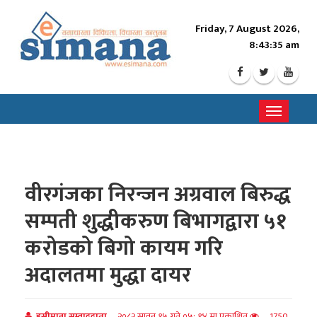
Friday, 7 August 2026,
8:43:37 am
Toggle
navigati
वीरगंजका निरन्जन अग्रवाल बिरुद्ध
सम्पती शुद्धीकरुण बिभागद्वारा ५१
करोडको बिगो कायम गरि
अदालतमा मुद्धा दायर
इसीमाना सम्वाददाता
२०८२ सावन १५ गते ०५: १४ मा प्रकाशित
1750