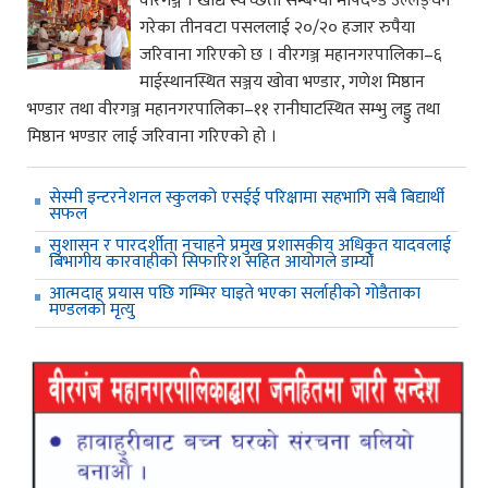
वीरगञ्ज । खाद्य स्वच्छता सम्बन्धी मापदण्ड उल्लङ्घन
गरेका तीनवटा पसललाई २०/२० हजार रुपैया
जरिवाना गरिएको छ । वीरगञ्ज महानगरपालिका–६
माईस्थानस्थित सञ्जय खोवा भण्डार, गणेश मिष्ठान
भण्डार तथा वीरगञ्ज महानगरपालिका–११ रानीघाटस्थित सम्भु लड्डु तथा
मिष्ठान भण्डार लाई जरिवाना गरिएको हो ।
सेस्मी इन्टरनेशनल स्कुलको एसईई परिक्षामा सहभागि सबै बिद्यार्थी
सफल
सुशासन र पारदर्शीता नचाहने प्रमुख प्रशासकीय अधिकृत यादवलाई
बिभागीय कारवाहीको सिफारिश सहित आयोगले डाम्यो
आत्मदाह प्रयास पछि गम्भिर घाइते भएका सर्लाहीको गोडैताका
मण्डलको मृत्यु