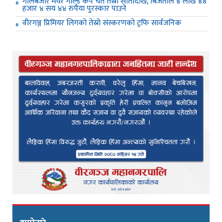
गोलबजार मेयर गोल्ड कप चैत तेस्रो सातादेखि, बिजेताले ४ लाख ४४
हजार ४ सय ४४ रुपैया पुरस्कार पाउने
वीरगञ्ज प्रिमियर लिगको तेस्रो संस्करणको ट्रफि सार्वजनिक