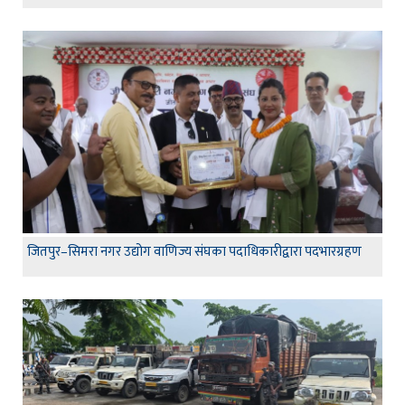
जितपुर–सिमरा नगर उद्योग वाणिज्य संघका पदाधिकारीद्वारा पदभारग्रहण