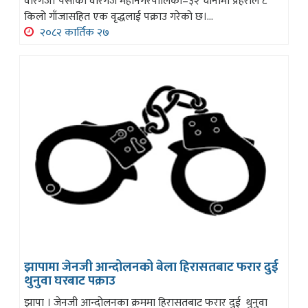
वीरगंज। पर्साको वीरगंज महानगरपालिका–३२ चोर्नीमा प्रहरीले ८
किलो गाँजासहित एक वृद्धलाई पक्राउ गरेको छ।...
२०८२ कार्तिक २७
झापामा जेनजी आन्दोलनको बेला हिरासतबाट फरार दुई
थुनुवा घरबाट पक्राउ
झापा । जेनजी आन्दोलनका क्रममा हिरासतबाट फरार दुई थुनुवा