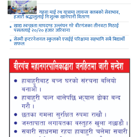
गहवा माई रथ यात्रामा लायन्स क्लबको सेवाभाव,
हजारौं श्रद्धालुलाई निःशुल्क खानेपानी वितरण
खाद्य स्वच्छता मापदण्ड उल्लंघन गरे वीरगंजका तीनवटा मिठाई
पसललाई २०/२० हजार जरिवाना
सेस्मी इन्टरनेशनल स्कुलको एसईई परिक्षामा सहभागि सबै बिद्यार्थी
सफल