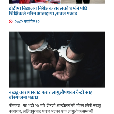
डोटीमा बिद्यालय निरीक्षक रावलको धम्की पछि
शिक्षिकले गरिन आत्महत्या ,रावल पक्राउ
२०८२ कार्तिक १२
नख्खु कारागारबाट फरार लागुऔषधका कैदी साह
वीरगन्जमा पक्राउ
वीरगन्ज। गत भदौ २४ गते ‘जेनजी आन्दोलन’को मौका छोपी नख्खु
कारागार, ललितपुरबाट फरार भएका एक लागुऔषधसम्बन्धी