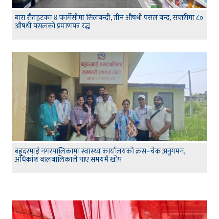
बारा रौतहटका ४ फार्मेसीमा सिलबन्दी, तीन औषधी पसल बन्द, सप्तरीमा ८०
औषधी पसलको प्रमाणपत्र रद्ध
बहुदरमाई नगरपालिकामा स्वास्थ्य कार्यालयको क्रस–चेक अनुगमन,
अधिकांश बालबालिकाले पाए समयमै खोप