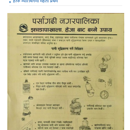
हाफ म्याराथनमा महतो प्रथम