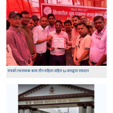
मंचकाे रचनात्मक काम तीन महिला सहित ६०जनाद्वारा रक्तदान