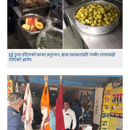
दुई ठुला होटेलको भान्सा अनुगमन, खाद्य स्वच्छताप्रति गम्भीर लापरवाही
गरिएको आरोप