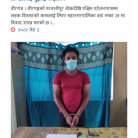
वीरगंज । वीरगञ्जको परवानीपुर चोकदेखि पश्चिम पटेलनगरसम्म
सडक विस्तारको कामलाई लिएर महानगरपालिका वडा नम्बर २१ मा
विवाद उत्पन्न भएको छ ।...
२०८२ जेठ ३