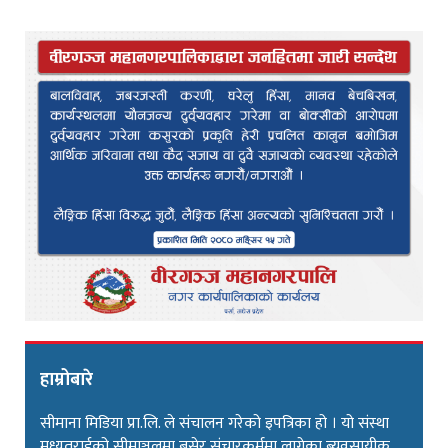
हाम्रोबारे
सीमाना मिडिया प्रा.लि. ले संचालन गरेको इपत्रिका हो । यो संस्था
मध्यतराईको सीमाञ्चलमा बसेर संचारकर्ममा लागेका ब्यवसायीक