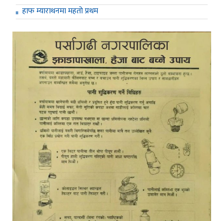
हाफ म्याराथनमा महतो प्रथम