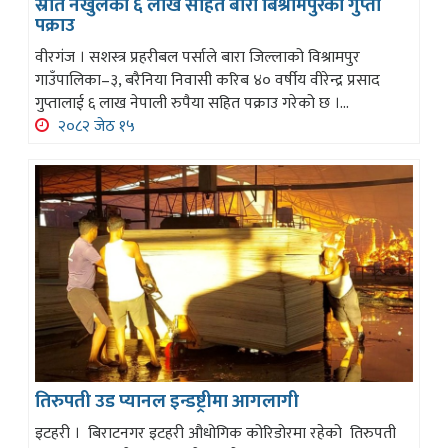
स्रोत नखुलेको ६ लाख सहित बारा बिश्रामपुरका गुप्ता
पक्राउ
वीरगंज । सशस्त्र प्रहरीबल पर्साले बारा जिल्लाको विश्रामपुर
गाउँपालिका–३, बरैनिया निवासी करिब ४० वर्षीय वीरेन्द्र प्रसाद
गुप्तालाई ६ लाख नेपाली रुपैया सहित पक्राउ गरेको छ ।...
२०८२ जेठ १५
तिरुपती उड प्यानल इन्डष्ट्रीमा आगलागी
इटहरी । बिराटनगर इटहरी औधोगिक कोरिडोरमा रहेको तिरुपती