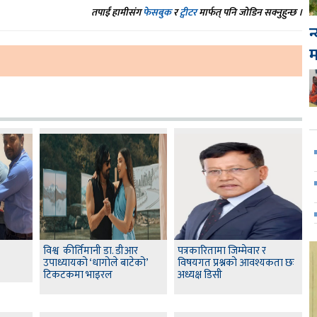
तपाईं हामीसंग
फेसबुक
र
ट्वीटर
मार्फत् पनि जोडिन सक्नुहुन्छ ।
न
विश्व कीर्तिमानी डा. डीआर
पत्रकारितामा जिम्मेवार र
उपाध्यायको ‘धागोले बाटेको’
विषयगत प्रश्नको आवश्यकता छः
टिकटकमा भाइरल
अध्यक्ष डिसी