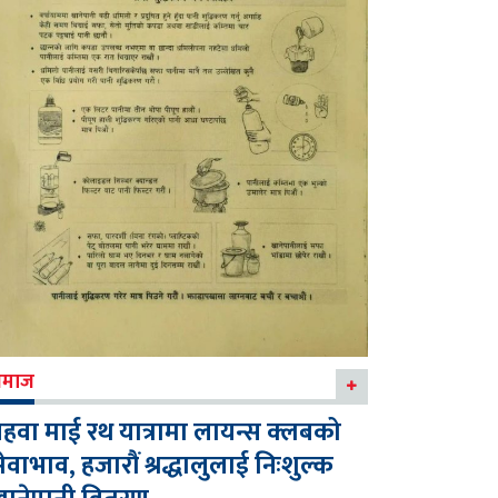
माज
हवा माई रथ यात्रामा लायन्स क्लबको
ेवाभाव, हजारौं श्रद्धालुलाई निःशुल्क