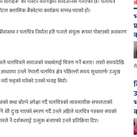
धका धागाहरू’ को पोस्टर वीरगञ्जमा सार्वजनिक गरिएको छ। चलचित्र
स
टल क्लासिक बैंक्वेटमा कार्यक्रम सम्पन्न भएको हो।
भ
प
श्रीवास्तव र चलचित्र निर्माता हरी पन्तले संयुक्त रूपमा पोस्टरको अनावरण
ास्तवले चलचित्रले समाजको यथार्थलाई चित्रण गर्ने बताए। लामो समयदेखि
र
आधारमा उनले नेपाली चलचित्र क्षेत्र पछिल्लो समय सुधारतर्फ उन्मुख
रले नयाँ फड्को मारेको उनको भनाइ थियो।
द
उ
भ
समाजको कथा बोल्ने अपेक्षा गर्दै चलचित्रको व्यवसायीक सफलताको
क
 धेरै दुःख पाएको स्मरण गर्दै उनले अहिले चलचित्र पत्रकार संघको
े नै दर्शकलाई उत्सुक बनाएको उनले प्रतिक्रिया दिए।