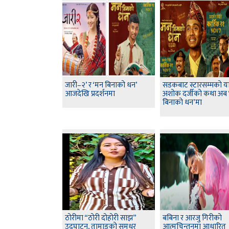
जारी–२’ र ‘मन बिनाको धन’
सडकबाट स्टारसम्मको यात्
आजदेखि प्रदर्शनमा
अशोक दर्जीको कथा अब 
बिनाको धन’मा
ठोरीमा “ठोरी दोहोरी साझ”
बबिना र आरजु गिरीको
उद्घाटन, तामाङको सुमधुर
आत्मचिन्तनमा आधारित