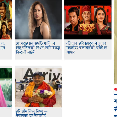
रा,
आत्मदाह प्रयासपछि गायिका
बलिदान , हरिवहादुरको जुत्ता र
‘मन
नितु पौडेलको निधन,गिरी बिरुद्ध
माइतीघर चलचित्रको यस्तो छ
किटानी जाहेरी
व्यापार
स
ग
स
हरि ओम विष्णु विष्णु —
नेपालका भ्रष्ट नेतालाई