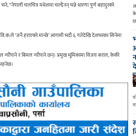
तले भने, “नेपाली चलचित्र मधेशमा चल्दैनन् भन्ने धारणा पुर्ण बहादुरको
आ
क
छ
यण वि.क.ले ‘जनै हराएको मान्छे’ आगामी भदौ ६ गतेदेखि देशभरका सिनेमा
भ
आ
कमल न्यौपाने र बिमल न्यौपाने छन्। प्रमुख भूमिकामा विजय बराल, केकी
न
 रहनेछ।
द
प
ग
स
व