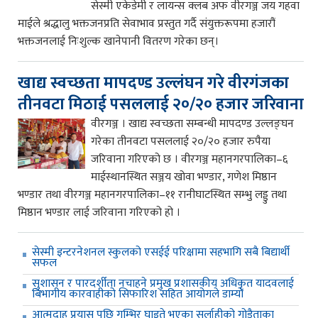
सेस्मी एकेडेमी र लायन्स क्लब अफ वीरगञ्ज जय गहवा
माईले श्रद्धालु भक्तजनप्रति सेवाभाव प्रस्तुत गर्दै संयुक्तरूपमा हजारौं
भक्तजनलाई निःशुल्क खानेपानी वितरण गरेका छन्।
खाद्य स्वच्छता मापदण्ड उल्लंघन गरे वीरगंजका
तीनवटा मिठाई पसललाई २०/२० हजार जरिवाना
वीरगञ्ज । खाद्य स्वच्छता सम्बन्धी मापदण्ड उल्लङ्घन
गरेका तीनवटा पसललाई २०/२० हजार रुपैया
जरिवाना गरिएको छ । वीरगञ्ज महानगरपालिका–६
माईस्थानस्थित सञ्जय खोवा भण्डार, गणेश मिष्ठान
भण्डार तथा वीरगञ्ज महानगरपालिका–११ रानीघाटस्थित सम्भु लड्डु तथा
मिष्ठान भण्डार लाई जरिवाना गरिएको हो ।
सेस्मी इन्टरनेशनल स्कुलको एसईई परिक्षामा सहभागि सबै बिद्यार्थी
सफल
सुशासन र पारदर्शीता नचाहने प्रमुख प्रशासकीय अधिकृत यादवलाई
बिभागीय कारवाहीको सिफारिश सहित आयोगले डाम्यो
आत्मदाह प्रयास पछि गम्भिर घाइते भएका सर्लाहीको गोडैताका