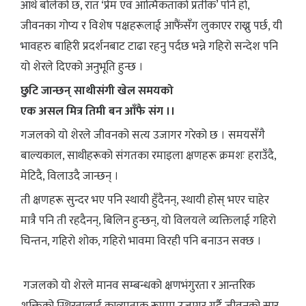
आर्थ बोलेको छ, रात ‘प्रेम एवं आत्मिकताको प्रतीक’ पनि हो,
जीवनका गोप्य र विशेष पक्षहरूलाई आफैंसँग लुकाएर राख्नु पर्छ, यी
भावहरु बाहिरी प्रदर्शनबाट टाढा रहनु पर्दछ भन्ने गहिरो सन्देश पनि
यो शेरले दिएको अनुभूति हुन्छ ।
छुटि जान्छन् साथीसंगी खेल समयको
एक असल मित्र तिमी बन आँफै संग ।।
गजलको यो शेरले जीवनको सत्य उजागर गरेको छ । समयसँगै
बाल्यकाल, साथीहरूको संगतका रमाइला क्षणहरू क्रमशः हराउँदै,
मेटिदै, विलाउदै जान्छन् ।
ती क्षणहरू सुन्दर भए पनि स्थायी हुँदैनन्, स्थायी होस् भएर चाहेर
मात्रै पनि ती रहदैनन्, बिलिन हुन्छन्, यो विलयले व्यक्तिलाई गहिरो
चिन्तन, गहिरो शोक, गहिरो भावमा विरही पनि बनाउन सक्छ ।
गजलको यो शेरले मानव सम्बन्धको क्षणभंगुरता र आन्तरिक