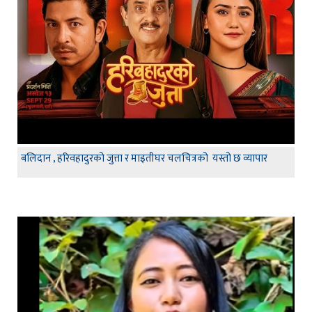
बलिदान , हरिवहादुरको जुत्ता र माइतीघर चलचित्रको यस्तो छ व्यापार