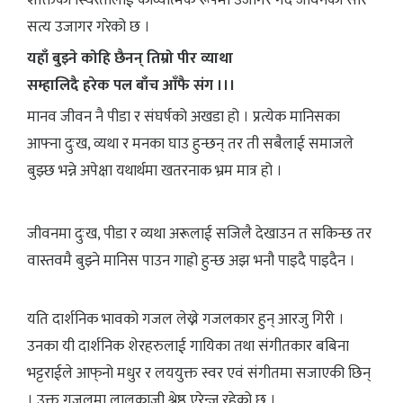
शक्तिको स्थिरतालाई काव्यात्मक रूपमा उजागर गर्दै जीवनको सार
सत्य उजागर गरेको छ ।
यहाँ बुझ्ने कोहि छैनन् तिम्रो पीर व्याथा
सम्हालिदै हरेक पल बाँच आँफै संग ।।।
मानव जीवन नै पीडा र संघर्षको अखडा हो । प्रत्येक मानिसका
आफ्ना दुःख, व्यथा र मनका घाउ हुन्छन् तर ती सबैलाई समाजले
बुझ्छ भन्ने अपेक्षा यथार्थमा खतरनाक भ्रम मात्र हो ।
जीवनमा दुःख, पीडा र व्यथा अरूलाई सजिलै देखाउन त सकिन्छ तर
वास्तवमै बुझ्ने मानिस पाउन गाह्रो हुन्छ अझ भनौ पाइदै पाइदैन ।
यति दार्शनिक भावको गजल लेख्ने गजलकार हुन् आरजु गिरी ।
उनका यी दार्शनिक शेरहरुलाई गायिका तथा संगीतकार बबिना
भट्टराईले आफ्‌नो मधुर र लययुक्त स्वर एवं संगीतमा सजाएकी छिन्
। उक्त गजलमा लालकाजी श्रेष्ठ एरेन्ज रहेको छ ।