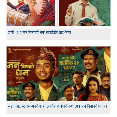
जारी–२’ र ‘मन बिनाको धन’ आजदेखि प्रदर्शनमा
सडकबाट स्टारसम्मको यात्रा, अशोक दर्जीको कथा अब ‘मन बिनाको धन’मा