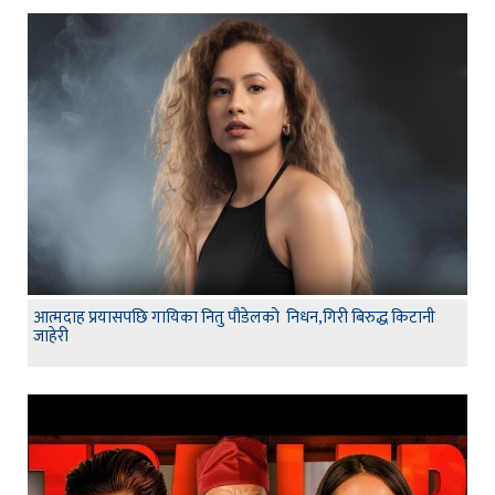
आत्मदाह प्रयासपछि गायिका नितु पौडेलको निधन,गिरी बिरुद्ध किटानी
जाहेरी