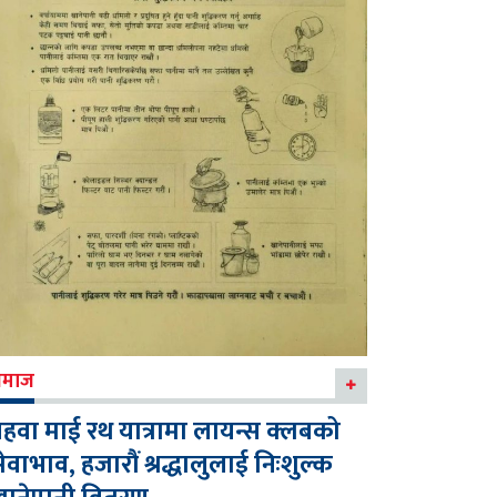
माज
हवा माई रथ यात्रामा लायन्स क्लबको
ेवाभाव, हजारौं श्रद्धालुलाई निःशुल्क