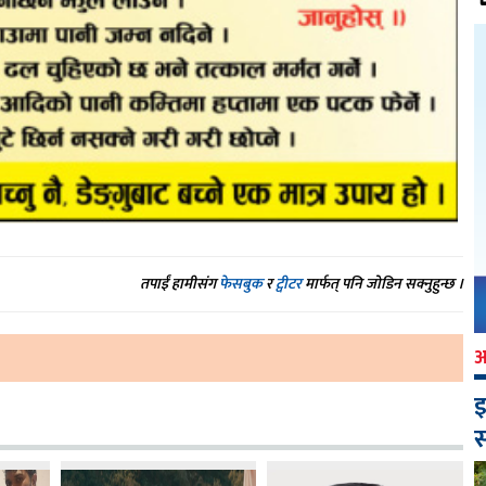
तपाईं हामीसंग
फेसबुक
र
ट्वीटर
मार्फत् पनि जोडिन सक्नुहुन्छ ।
इ
स