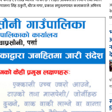
 २ करोड ८५ लाख व्यापार गरेको छ । रोहित अधिकारीले निर्माण तथा मिलन
आ
रे, उपासना सिंह ठकुरी, धीरज मगर, प्रकाश सपुतलगायत कलाकारले अभिनय
क
छ
भ
आ
न
द
प
ग
स
व