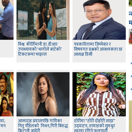
न
विश्व कीर्तिमानी डा. डीआर
पत्रकारितामा जिम्मेवार र
उपाध्यायको ‘धागोले बाटेको’
विषयगत प्रश्नको आवश्यकता छः
टिकटकमा भाइरल
अध्यक्ष डिसी
रा,
आत्मदाह प्रयासपछि गायिका
ठोरीमा “ठोरी दोहोरी साझ”
‘मन
नितु पौडेलको निधन,गिरी बिरुद्ध
उद्घाटन, तामाङको सुमधुर
किटानी जाहेरी
स्वरमा रंगिने फूलपाती