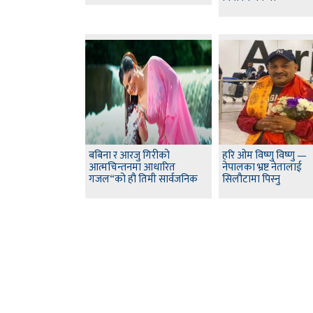
बबिना र आरजु गिरीको
हरि ओम विष्णु विष्णु —
आत्मचिन्तनमा आधारित
नेपालका भ्रष्ट नेतालाई
गजल“को हौ तिमी सार्वजनिक
सिलौटामा पिस्नु