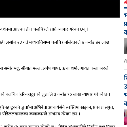
स
भ
प
दर्शनमा आएका तीन चलचित्रले राम्रो व्यापार गरेका छन् ।
यही असोज २३ गते मध्यरातिसम्म चलचित्र बलिदानले ४ करोड ४२ लाख
र
मा समीर भट्ट, सौगात मल्ल, अर्पण थापा, ऋचा शर्मालगायत कलाकारले
द
उ
भ
भएको चलचित्र ‘हरिबहादुरको जुत्ता’ले ३ करोड ९० लाख व्यापार गरेको छ ।
क
िबहादुरको जुत्ता’मा अभिनेता आचार्यसँगै स्वस्तिमा खड्का, प्रकाश सपुत,
 राजाराम पौडेललगायतका कलाकारले अभिनय गरेका छन ।