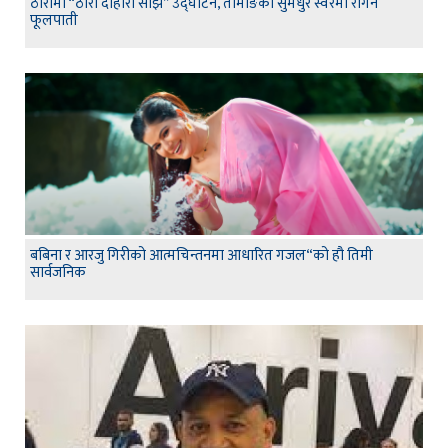
ठोरीमा “ठोरी दोहोरी साझ” उद्घाटन, तामाङको सुमधुर स्वरमा रंगिने
फूलपाती
बबिना र आरजु गिरीको आत्मचिन्तनमा आधारित गजल“को हौ तिमी
सार्वजनिक