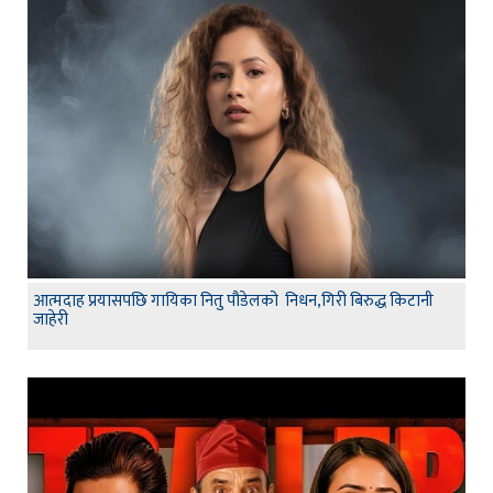
आत्मदाह प्रयासपछि गायिका नितु पौडेलको निधन,गिरी बिरुद्ध किटानी
जाहेरी