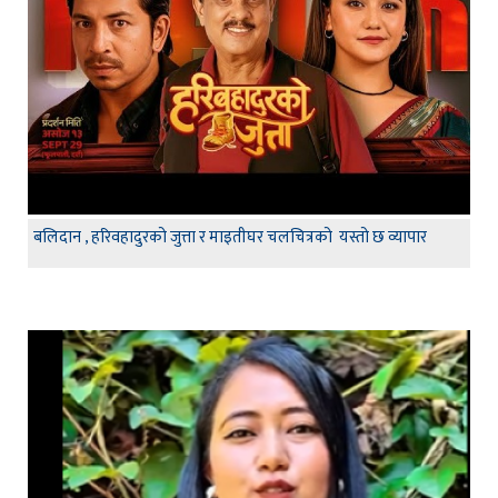
बलिदान , हरिवहादुरको जुत्ता र माइतीघर चलचित्रको यस्तो छ व्यापार