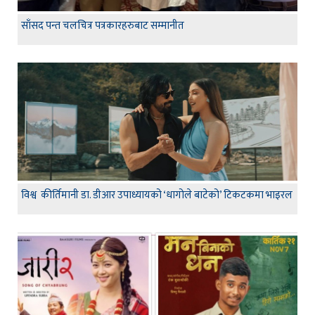
साँसद पन्त चलचित्र पत्रकारहरुबाट सम्मानीत
विश्व कीर्तिमानी डा. डीआर उपाध्यायको ‘धागोले बाटेको’ टिकटकमा भाइरल