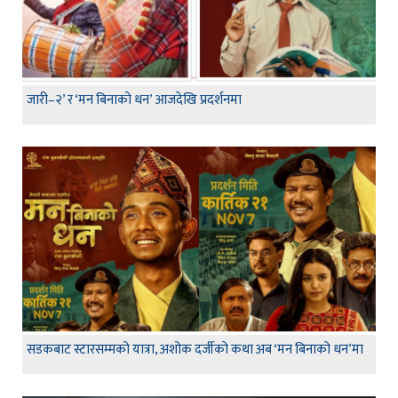
जारी–२’ र ‘मन बिनाको धन’ आजदेखि प्रदर्शनमा
सडकबाट स्टारसम्मको यात्रा, अशोक दर्जीको कथा अब ‘मन बिनाको धन’मा