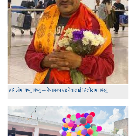
हरि ओम विष्णु विष्णु — नेपालका भ्रष्ट नेतालाई सिलौटामा पिस्नु