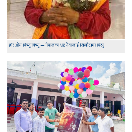
हरि ओम विष्णु विष्णु — नेपालका भ्रष्ट नेतालाई सिलौटामा पिस्नु