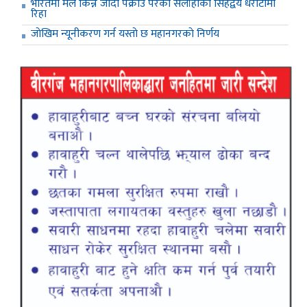
भारतमा मल किन्न जादा पक्राउ परेका सर्लाहीका सिंहद्वय धरौटीमा
रिहा
जाेखिम न्यूनीकरण गर्न यस्ताे छ महानगरकाे निर्णय