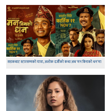
सडकबाट स्टारसम्मको यात्रा, अशोक दर्जीको कथा अब ‘मन बिनाको धन’मा