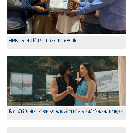
साँसद पन्त चलचित्र पत्रकारहरुबाट सम्मानीत
विश्व कीर्तिमानी डा. डीआर उपाध्यायको ‘धागोले बाटेको’ टिकटकमा भाइरल