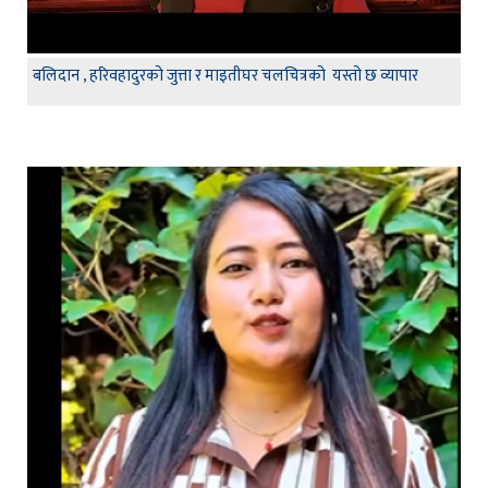
बलिदान , हरिवहादुरको जुत्ता र माइतीघर चलचित्रको यस्तो छ व्यापार