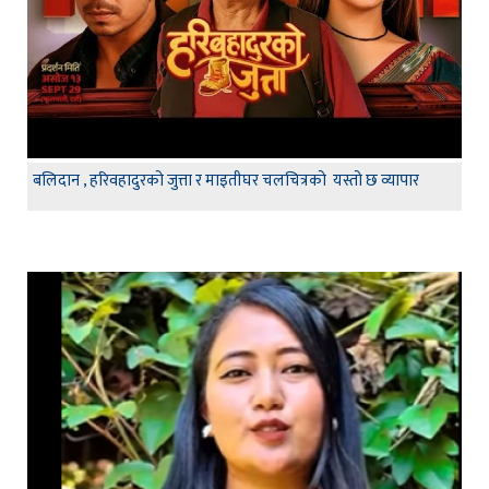
बलिदान , हरिवहादुरको जुत्ता र माइतीघर चलचित्रको यस्तो छ व्यापार