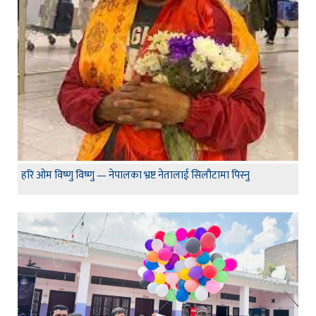
हरि ओम विष्णु विष्णु — नेपालका भ्रष्ट नेतालाई सिलौटामा पिस्नु