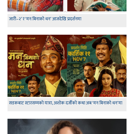
जारी–२’ र ‘मन बिनाको धन’ आजदेखि प्रदर्शनमा
सडकबाट स्टारसम्मको यात्रा, अशोक दर्जीको कथा अब ‘मन बिनाको धन’मा